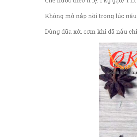
Chế nước theo tỉ lệ: 1 kg gạo/ 1 lí
Không mở nắp nồi trong lúc nấu 
Dùng đũa xới cơm khi đã nấu ch