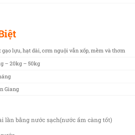
Biệt
 gạo lựu, hạt dài, cơm nguội vẫn xốp, mềm và thơm
kg – 20kg – 50kg
tháng
ền Giang
ài lần bằng nước sạch(nước ấm càng tốt)