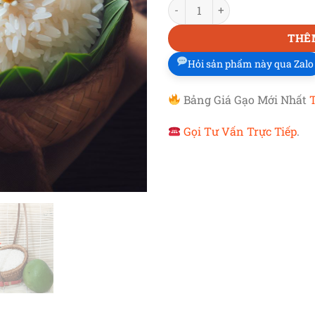
GẠO THƠM MỸ ĐB
số lượng
là:
27,000 đ.
THÊ
Hỏi sản phẩm này qua Zalo
Bảng Giá Gạo Mới Nhất
Gọi Tư Vấn Trực Tiếp
.