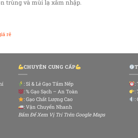
ôn trùng và mùi lạ xâm nhập.
iá rẻ
CHUYÊN CUNG CẤP
hí
:
Sỉ & Lẻ Gạo Tấm Nếp
:
: % Gạo Sạch – An Toàn
:
: Gạo Chất Lượng Cao
:
: Vận Chuyển Nhanh
Bấm Để Xem Vị Trí Trên Google Maps