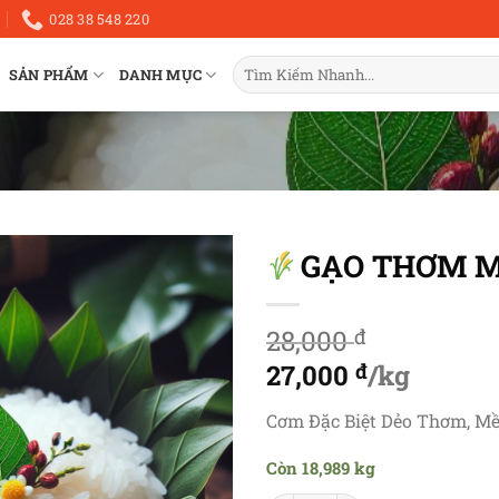
028 38 548 220
Tìm
SẢN PHẨM
DANH MỤC
kiếm:
GẠO THƠM M
28,000
đ
Giá
27,000
đ
/kg
gốc
Giá
Cơm Đặc Biệt Dẻo Thơm, M
là:
hiện
Còn 18,989 kg
28,000 đ.
tại