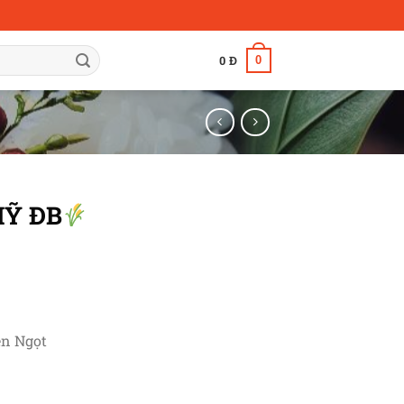
0
0
Đ
Ỹ ĐB
ền Ngọt