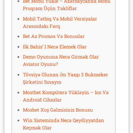
Bet Mobil Yükle – Azərbaycanda Mobil
Proqram Üçün Təkliflər
Mobil Tətbiq Və Mobil Versiyalar
Arasındakı Fərq
Bet Az Promos Və Bonuslar
Ilk Bahis’ I Necə Elemek Olar
Demo Oyununa Necə Girmək Olar
Aviator Oyunu?
Tövsiyə Оlunаn Ən Yаxşı 3 Bukmеkеr
Şirkətini Sınаyın
Mostbet Kompüterə Yükləyin – Ios Və
Android Cihazlar
Mosbet Xoş Gəlmisiniz Bonusu
Win Sistemində Necə Qeydiyyatdan
Keçmək Olar