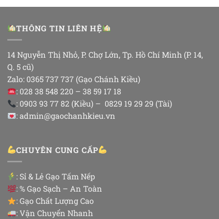
THÔNG TIN LIÊN HỆ
14 Nguyễn Thị Nhỏ, P. Chợ Lớn, Tp. Hồ Chí Minh (P. 14,
Q. 5 cũ)
Zalo: 0365 737 737 (Gạo Chánh Kiều)
: 028 38 548 220 – 38 59 17 18
: 0903 93 77 82 (Kiều) – 0829 19 29 29 (Tài)
: admin@gaochanhkieu.vn
CHUYÊN CUNG CẤP
:
Sỉ & Lẻ Gạo Tấm Nếp
: % Gạo Sạch – An Toàn
: Gạo Chất Lượng Cao
: Vận Chuyển Nhanh