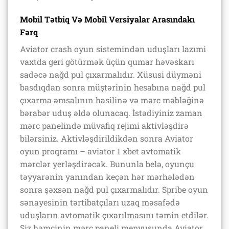
Mobil Tətbiq Və Mobil Versiyalar Arasındakı
Fərq
Aviator crash oyun sistemindən uduşları lazımi
vaxtda geri götürmək üçün qumar həvəskarı
sadəcə nağd pul çıxarmalıdır. Xüsusi düyməni
basdıqdan sonra müştərinin hesabına nağd pul
çıxarma əmsalının hasilinə və mərc məbləğinə
bərabər uduş əldə olunacaq. İstədiyiniz zaman
mərc panelində müvafiq rejimi aktivləşdirə
bilərsiniz. Aktivləşdirildikdən sonra Aviator
oyun proqramı – aviator 1 xbet avtomatik
mərclər yerləşdirəcək. Bununla belə, oyunçu
təyyarənin yanından keçən hər mərhələdən
sonra şəxsən nağd pul çıxarmalıdır. Spribe oyun
sənayesinin tərtibatçıları uzaq məsafədə
uduşların avtomatik çıxarılmasını təmin etdilər.
Siz həmçinin mərc paneli menyusunda Aviator