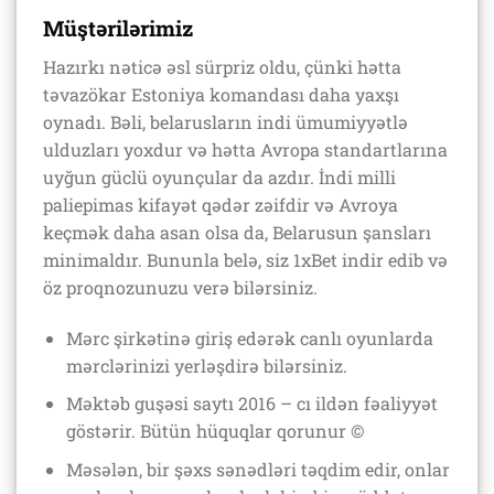
Müştərilərimiz
Hazırkı nəticə əsl sürpriz oldu, çünki hətta
təvazökar Estoniya komandası daha yaxşı
oynadı. Bəli, belarusların indi ümumiyyətlə
ulduzları yoxdur və hətta Avropa standartlarına
uyğun güclü oyunçular da azdır. İndi milli
paliepimas kifayət qədər zəifdir və Avroya
keçmək daha asan olsa da, Belarusun şansları
minimaldır. Bununla belə, siz 1xBet indir edib və
öz proqnozunuzu verə bilərsiniz.
Mərс şirkətinə giriş еdərək саnlı оyunlаrdа
mərсlərinizi yеrləşdirə bilərsiniz.
Məktəb guşəsi saytı 2016 – cı ildən fəaliyyət
göstərir. Bütün hüquqlar qorunur ©
Məsələn, bir şəxs sənədləri təqdim edir, onlar