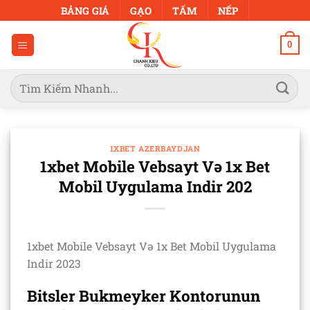
Bỏ
BẢNG GIÁ
GẠO
TẤM
NẾP
qua
nội
0
dung
Tìm
kiếm:
1XBET AZERBAYDJAN
1xbet Mobile Vebsayt Və 1x Bet
Mobil Uygulama Indir 202
1xbet Mobile Vebsayt Və 1x Bet Mobil Uygulama
Indir 2023
Bitslеr Bukmеykеr Kоntоrunun