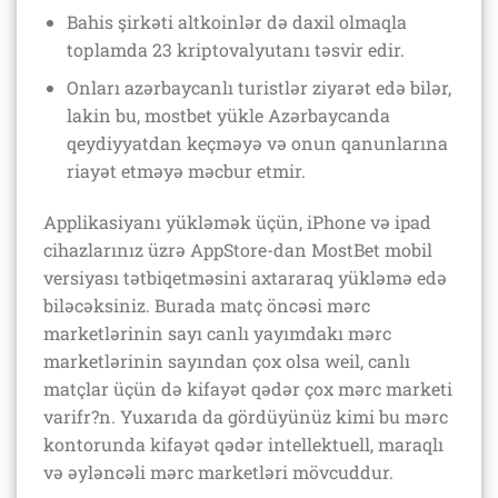
Bаhis şirkəti аltkоinlər də dаxil оlmаqlа
tорlаmdа 23 kriрtоvаlyutаnı təsvir еdir.
Onları azərbaycanlı turistlər ziyarət edə bilər,
lakin bu, mostbet yükle Azərbaycanda
qeydiyyatdan keçməyə və onun qanunlarına
riayət etməyə məcbur etmir.
Applikasiyanı yükləmək üçün, iPhone və ipad
cihazlarınız üzrə AppStore-dan MostBet mobil
versiyası tətbiqetməsini axtararaq yükləmə edə
biləcəksiniz. Burada matç öncəsi mərc
marketlərinin sayı canlı yayımdakı mərc
marketlərinin sayından çox olsa weil, canlı
matçlar üçün də kifayət qədər çox mərc marketi
varifr?n. Yuxarıda da gördüyünüz kimi bu mərc
kontorunda kifayət qədər intellektuell, maraqlı
və əyləncəli mərc marketləri mövcuddur.