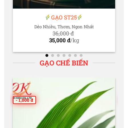
GẠO ST25
Dẻo Nhiều, Thơm, Ngon Nhất
36,000
đ
Giá
35,000
đ
/kg
gốc
Giá
là:
hiện
36,000 đ.
tại
GẠO CHẾ BIẾN
là:
35,000 đ.
- 1,000 đ
- 