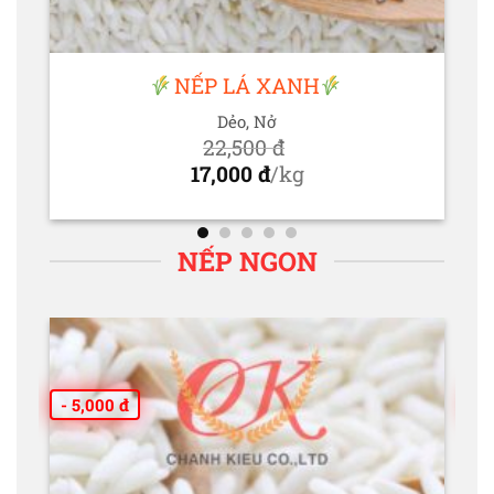
NẾP LÁ XANH
Dẻo, Nở
22,500
đ
Giá
17,000
đ
/kg
gốc
Giá
là:
hiện
22,500 đ.
tại
NẾP NGON
là:
17,000 đ.
- 5,000 đ
- 