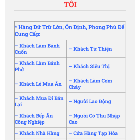
TÔI
* Hàng Dữ Trữ Lớn, Ổn Định, Phong Phú Để
Cung Cấp:
–
Khách Làm Bánh
–
Khách Từ Thiện
Cuốn
–
Khách Làm Bánh
–
Khách Siêu Thị
Phở
–
Khách Làm Cơm
–
Khách Lẻ Mua Ăn
Cháy
–
Khách Mua Đi Bán
–
Người Lao Động
Lại
–
Khách Bếp Ăn
–
Người Có Thu Nhập
Công Nghiệp
Cao
–
Khách Nhà Hàng
–
Cửa Hàng Tạp Hóa