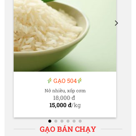
GẠO 504
Nở nhiều, xốp cơm
18,000
đ
Giá
15,000
đ
/kg
gốc
Giá
là:
hiện
18,000 đ.
tại
GẠO BÁN CHẠY
là: