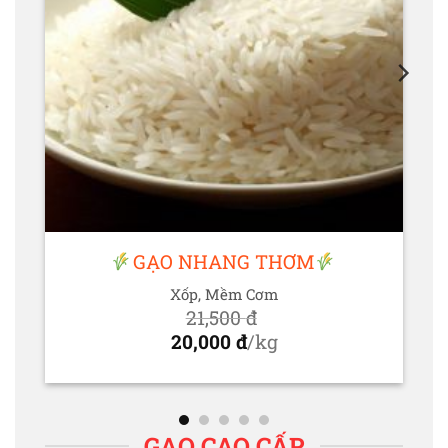
GẠO NHANG THƠM
Xốp, Mềm Cơm
C
21,500
đ
Giá
20,000
đ
/kg
gốc
Giá
là:
hiện
21,500 đ.
tại
là:
GẠO CAO CẤP