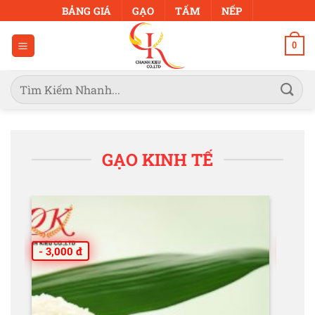
Bỏ
BẢNG GIÁ
GẠO
TẤM
NẾP
qua
nội
0
dung
Tìm
kiếm:
GẠO KINH TẾ
- 3,000 đ
- 2,0