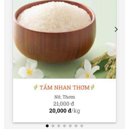
TẤM NHAN THƠM
Nở, Thơm
21,000
đ
Giá
20,000
đ
/kg
gốc
Giá
là:
hiện