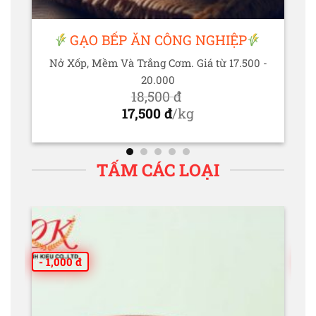
GẠO BẾP ĂN CÔNG NGHIỆP
Nở Xốp, Mềm Và Trắng Cơm. Giá từ 17.500 -
20.000
18,500
đ
Giá
17,500
đ
/kg
gốc
Giá
là:
hiện
18,500 đ.
tại
TẤM CÁC LOẠI
là:
17,500 đ.
- 1,000 đ
- 