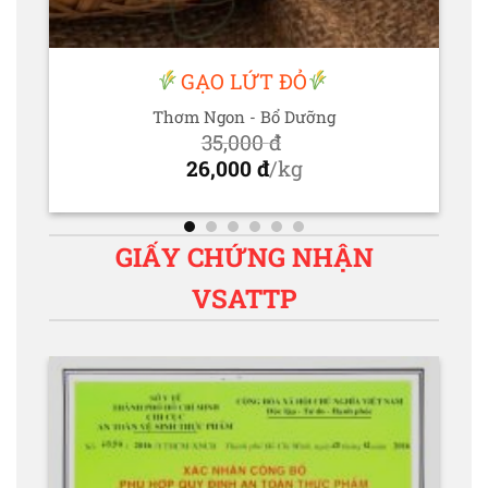
GẠO LỨT ĐỎ
Thơm Ngon - Bổ Dưỡng
35,000
đ
Giá
26,000
đ
/kg
gốc
Giá
là:
hiện
35,000 đ.
tại
GIẤY CHỨNG NHẬN
là:
VSATTP
26,000 đ.