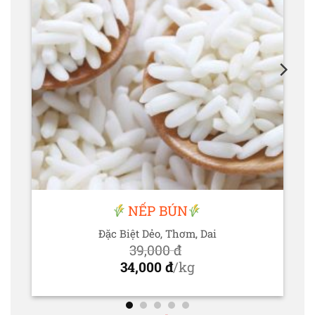
NẾP BÚN
Đặc Biệt Dẻo, Thơm, Dai
39,000
đ
Giá
34,000
đ
/kg
gốc
Giá
là:
hiện