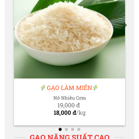
GẠO LÀM MIẾN
Nở Nhiều Cơm
19,000
đ
Giá
18,000
đ
/kg
gốc
Giá
là:
hiện
19,000 đ.
tại
GẠO NĂNG SUẤT CAO