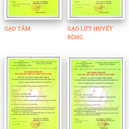
GẠO TẤM
GẠO LỨT HUYẾT
RỒNG