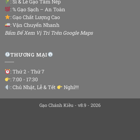
:
Sỉ & Lẻ Gạo Tấm Nếp
: % Gạo Sạch – An Toàn
: Gạo Chất Lượng Cao
: Vận Chuyển Nhanh
Bấm Để Xem Vị Trí Trên Google Maps
THƯƠNG MẠI
: Thứ 2 - Thứ 7
: 7:00 - 17:30
: Chủ Nhật, Lễ & Tết
Nghỉ!!!
Gạo Chánh Kiều - v8.9 - 2026