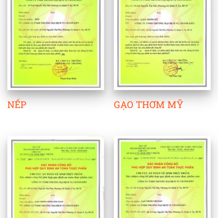
NẾP
GẠO THƠM MỸ