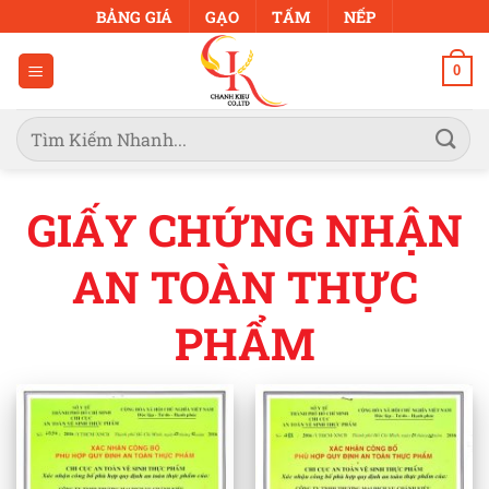
Bỏ
BẢNG GIÁ
GẠO
TẤM
NẾP
qua
nội
0
dung
Tìm
kiếm:
GIẤY CHỨNG NHẬN
AN TOÀN THỰC
PHẨM