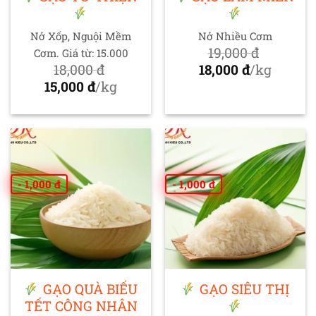
Nở Xốp, Nguội Mềm
Nở Nhiều Cơm
19,000
đ
Cơm. Giá từ: 15.000
Giá
18,000
đ
18,000
đ
/kg
Giá
gốc
Giá
15,000
đ
/kg
gốc
Giá
là:
hiện
là:
hiện
19,000 đ.
tại
18,000 đ.
tại
là:
là:
18,000 đ.
15,000 đ.
- 1,000 đ
- 1,000 đ
GẠO QUÀ BIẾU
GẠO SIÊU THỊ
TẾT CÔNG NHÂN