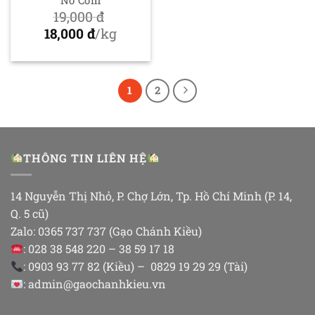
Nở Cơm
19,000
đ
Giá
18,000
đ
/kg
gốc
Giá
là:
hiện
19,000 đ.
tại
1
2
là:
18,000 đ.
THÔNG TIN LIÊN HỆ
14 Nguyễn Thị Nhỏ, P. Chợ Lớn, Tp. Hồ Chí Minh (P. 14,
Q. 5 cũ)
Zalo: 0365 737 737 (Gạo Chánh Kiều)
: 028 38 548 220 – 38 59 17 18
: 0903 93 77 82 (Kiều) – 0829 19 29 29 (Tài)
: admin@gaochanhkieu.vn