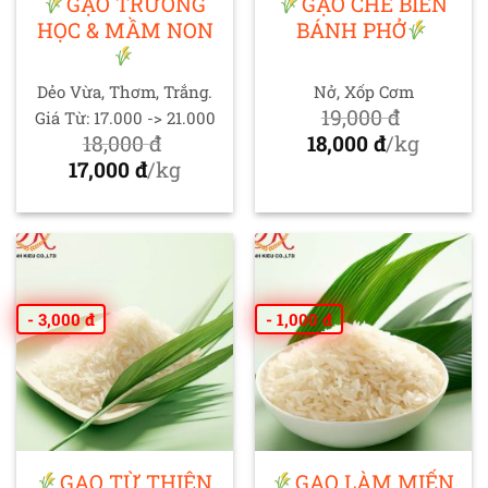
GẠO TRƯỜNG
GẠO CHẾ BIẾN
HỌC & MẦM NON
BÁNH PHỞ
Dẻo Vừa, Thơm, Trắng.
Nở, Xốp Cơm
19,000
đ
Giá Từ: 17.000 -> 21.000
Giá
18,000
đ
18,000
đ
/kg
Giá
gốc
Giá
17,000
đ
/kg
gốc
Giá
là:
hiện
là:
hiện
19,000 đ.
tại
18,000 đ.
tại
là:
là:
18,000 đ.
17,000 đ.
- 3,000 đ
- 1,000 đ
GẠO TỪ THIỆN
GẠO LÀM MIẾN