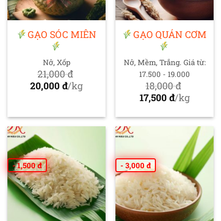
GẠO SÓC MIÊN
GẠO QUÁN CƠM
Nở, Xốp
Nở, Mềm, Trắng. Giá từ:
21,000
đ
17.500 - 19.000
Giá
20,000
đ
/kg
18,000
đ
gốc
Giá
Giá
17,500
đ
/kg
là:
hiện
gốc
Giá
21,000 đ.
tại
là:
hiện
là:
18,000 đ.
tại
20,000 đ.
là:
17,500 đ.
- 1,500 đ
- 3,000 đ