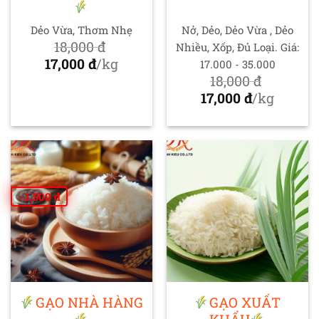
Dẻo Vừa, Thơm Nhẹ
Nở, Dẻo, Dẻo Vừa , Dẻo
18,000
đ
Nhiều, Xốp, Đủ Loại. Giá:
Giá
17,000
đ
/kg
17.000 - 35.000
gốc
Giá
18,000
đ
là:
hiện
Giá
17,000
đ
/kg
18,000 đ.
tại
gốc
Giá
là:
là:
hiện
17,000 đ.
18,000 đ.
tại
là:
17,000 đ.
- 1,500 đ
GẠO NHÀ HÀNG
GẠO XUẤT