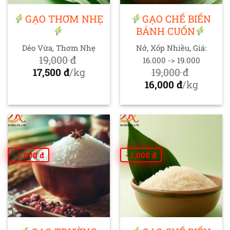
GẠO THƠM NHẸ
GẠO CHẾ BIẾN
BÁNH CUỐN
Dẻo Vừa, Thơm Nhẹ
Nở, Xốp Nhiều, Giá:
19,000
đ
16.000 -> 19.000
Giá
17,500
đ
/kg
19,000
đ
gốc
Giá
Giá
16,000
đ
/kg
là:
hiện
gốc
Giá
19,000 đ.
tại
là:
hiện
là:
19,000 đ.
tại
17,500 đ.
là:
16,000 đ.
- 1,000 đ
- 1,000 đ