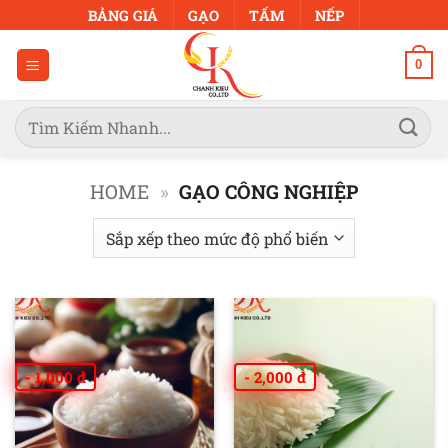
Bỏ
BẢNG GIÁ
GẠO
TẤM
NẾP
qua
nội
0
dung
Tìm
kiếm:
HOME
»
GẠO CÔNG NGHIỆP
- 1,000 đ
- 2,000 đ