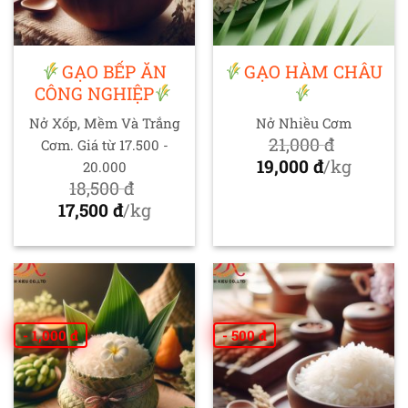
GẠO BẾP ĂN
GẠO HÀM CHÂU
CÔNG NGHIỆP
Nở Xốp, Mềm Và Trắng
Nở Nhiều Cơm
21,000
đ
Cơm. Giá từ 17.500 -
Giá
19,000
đ
/kg
20.000
gốc
Giá
18,500
đ
Giá
là:
hiện
17,500
đ
/kg
gốc
Giá
21,000 đ.
tại
là:
hiện
là:
18,500 đ.
tại
19,000 đ.
là:
17,500 đ.
- 1,000 đ
- 500 đ