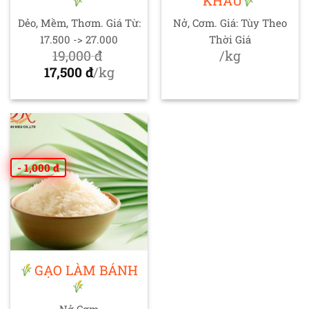
KHẨU
Dẻo, Mềm, Thơm. Giá Từ:
Nở, Cơm. Giá: Tùy Theo
17.500 -> 27.000
Thời Giá
19,000
đ
/kg
Giá
17,500
đ
/kg
gốc
Giá
là:
hiện
19,000 đ.
tại
là:
17,500 đ.
- 1,000 đ
GẠO LÀM BÁNH