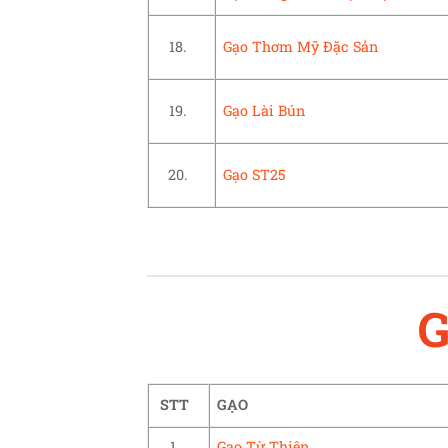
18.
Gạo Thơm Mỹ Đặc Sản
19.
Gạo Lài Bún
20.
Gạo ST25
G
STT
GẠO
1.
Gạo Từ Thiện