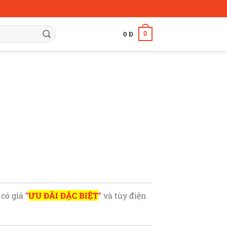
0
0
Đ
 có giá
“
ƯU ĐÃI ĐẶC BIỆT
“
và tùy điện