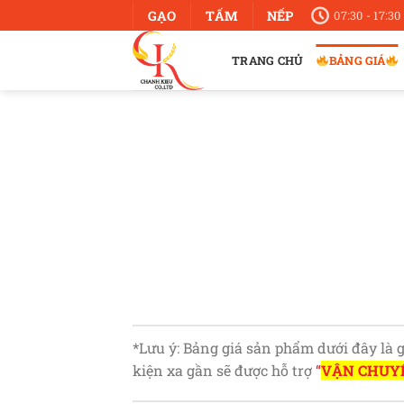
Bỏ
GẠO
TẤM
NẾP
07:30 - 17:30
qua
nội
TRANG CHỦ
BẢNG GIÁ
dung
*Lưu ý: Bảng giá sản phẩm dưới đây là g
kiện xa gần sẽ được hỗ trợ
“
VẬN CHUYỂ