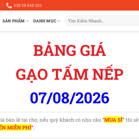
028 38 548 220
Tìm
SẢN PHẨM
DANH MỤC
kiếm:
BẢNG GIÁ
GẠO TẤM NẾP
07/08/2026
iá bán lẻ tại chợ, nếu quý khách có nhu cầu
“
MUA SỈ
“
thì sẽ
N MIỄN PHÍ
“
.