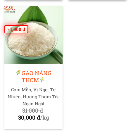
là:
hiện
40,000 đ.
tại
25,000 đ.
tại
là:
là:
34,000 đ.
22,000 đ.
- 1,000 đ
GẠO NÀNG
THƠM
Cơm Mền, Vị Ngọt Tự
Nhiên, Hương Thơm Tỏa
Ngan Ngát
31,000
đ
Giá
30,000
đ
/kg
gốc
Giá