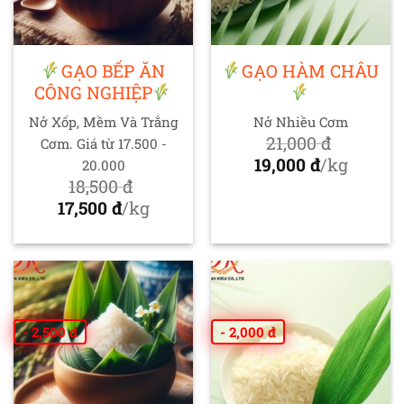
GẠO BẾP ĂN
GẠO HÀM CHÂU
CÔNG NGHIỆP
Nở Xốp, Mềm Và Trắng
Nở Nhiều Cơm
21,000
đ
Cơm. Giá từ 17.500 -
Giá
19,000
đ
/kg
20.000
gốc
Giá
18,500
đ
Giá
là:
hiện
17,500
đ
/kg
gốc
Giá
21,000 đ.
tại
là:
hiện
là:
18,500 đ.
tại
19,000 đ.
là:
17,500 đ.
- 2,500 đ
- 2,000 đ