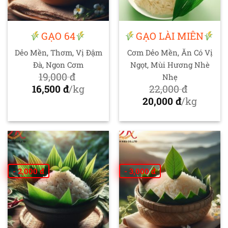
GẠO 64
GẠO LÀI MIÊN
Dẻo Mền, Thơm, Vị Đậm
Cơm Dẻo Mền, Ăn Có Vị
Đà, Ngon Cơm
Ngọt, Mùi Hương Nhè
19,000
đ
Nhẹ
Giá
16,500
đ
/kg
22,000
đ
gốc
Giá
Giá
20,000
đ
/kg
là:
hiện
gốc
Giá
19,000 đ.
tại
là:
hiện
là:
22,000 đ.
tại
16,500 đ.
là:
20,000 đ.
- 2,000 đ
- 3,000 đ