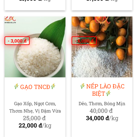
gốc
Giá
gốc
Giá
là:
hiện
là:
hiện
18,000 đ.
tại
19,000 đ.
tại
là:
là:
15,000 đ.
17,500 đ.
- 3,000 đ
- 6,000 đ
NẾP LÀO ĐẶC
GẠO TNCĐ
BIỆT
Gạo Xốp, Ngọt Cơm,
Dẻo, Thơm, Bóng Mịn
40,000
đ
Thơm Nhẹ, Vị Đậm Vừa
Giá
25,000
đ
34,000
đ
/kg
Giá
gốc
Giá
22,000
đ
/kg
gốc
Giá
là:
hiện