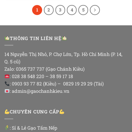
là:
hiện
31,000 đ.
tại
1
2
3
4
5
là:
30,000 đ.
THÔNG TIN LIÊN HỆ
14 Nguyễn Thị Nhỏ, P. Chợ Lớn, Tp. Hồ Chí Minh (P. 14,
Q. 5 cũ)
Zalo: 0365 737 737 (Gạo Chánh Kiều)
: 028 38 548 220 – 38 59 17 18
: 0903 93 77 82 (Kiều) – 0829 19 29 29 (Tài)
: admin@gaochanhkieu.vn
CHUYÊN CUNG CẤP
:
Sỉ & Lẻ Gạo Tấm Nếp