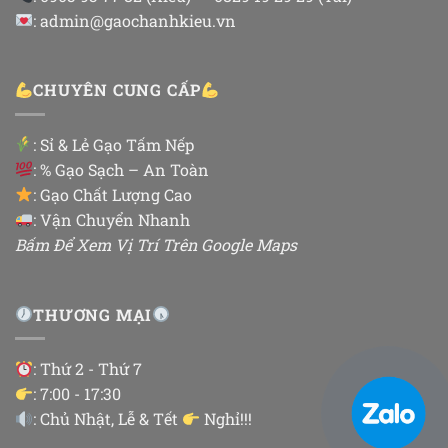
: admin@gaochanhkieu.vn
CHUYÊN CUNG CẤP
:
Sỉ & Lẻ Gạo Tấm Nếp
: % Gạo Sạch – An Toàn
: Gạo Chất Lượng Cao
: Vận Chuyển Nhanh
Bấm Để Xem Vị Trí Trên Google Maps
THƯƠNG MẠI
: Thứ 2 - Thứ 7
: 7:00 - 17:30
: Chủ Nhật, Lễ & Tết
Nghỉ!!!