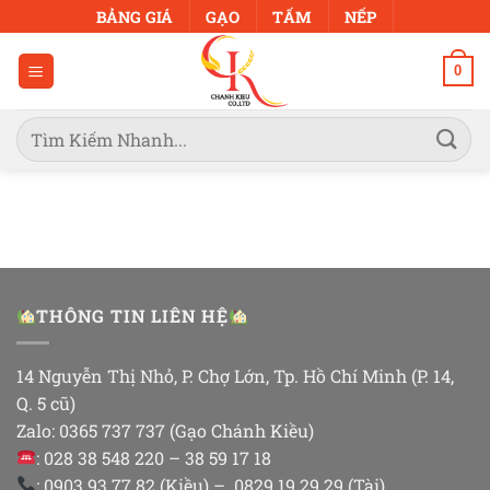
Bỏ
BẢNG GIÁ
GẠO
TẤM
NẾP
qua
nội
0
dung
Tìm
kiếm:
THÔNG TIN LIÊN HỆ
14 Nguyễn Thị Nhỏ, P. Chợ Lớn, Tp. Hồ Chí Minh (P. 14,
Q. 5 cũ)
Zalo: 0365 737 737 (Gạo Chánh Kiều)
: 028 38 548 220 – 38 59 17 18
: 0903 93 77 82 (Kiều) – 0829 19 29 29 (Tài)