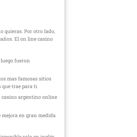
o quieras. Por otro lado,
años. El on line casino
 luego fueron
los mas famosas sitios
 que trae para ti.
n casino argentino online
ue mejora en gran medida
isponible solo en inglés