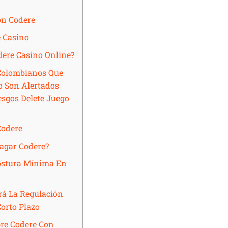
ón Codere
 Casino
ere Casino Online?
 Colombianos Que
 Son Alertados
esgos Delete Juego
Codere
agar Codere?
ostura Mínima En
rá La Regulación
orto Plazo
re Codere Con