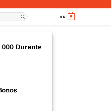
0
0
Đ
 000 Durante
Bonos