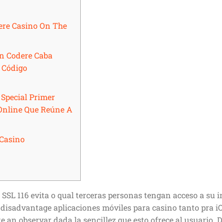
ere Casino On The
En Codere Caba
 Código
 Special Primer
Online Que Reúne A
 Casino
SSL 116 evita o qual terceras personas tengan acceso a su
disadvantage aplicaciones móviles para casino tanto pra i
an observar dada la sencillez que esto ofrece al usuario. D