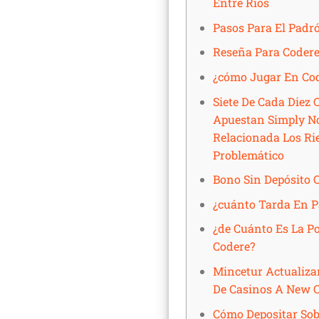
Entre Ríos
Pasos Para El Padr
Reseña Para Codere
¿cómo Jugar En Cod
Siete De Cada Diez
Apuestan Simply No
Relacionada Los Ri
Problemático
Bono Sin Depósito 
¿cuánto Tarda En P
¿de Cuánto Es La P
Codere?
Mincetur Actualiza
De Casinos A New C
Cómo Depositar Sob