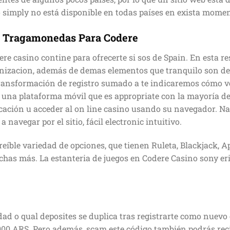
 simply no está disponible en todas países en exista momen
Y Tragamonedas Para Codere
ere casino contine para ofrecerte si sos de Spain. En esta 
ganizacion, además de demas elementos que tranquilo son de
ransformación de registro sumado a te indicaremos cómo ver
una plataforma móvil que es appropriate con la mayoría de 
ación u acceder al on line casino usando su navegador. Na
 navegar por el sitio, fácil electronic intuitivo.
eíble variedad de opciones, que tienen Ruleta, Blackjack, A
has más. La estanteria de juegos en Codere Casino sony er
dad o qual deposites se duplica tras registrarte como nuevo 
00 ARS. Pero además, scam este código también podrás recib