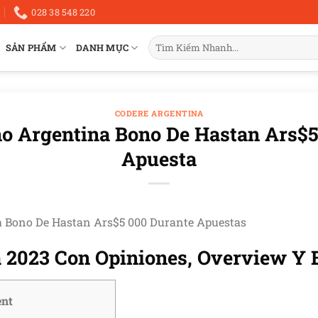
028 38 548 220
Tìm
SẢN PHẨM
DANH MỤC
kiếm:
CODERE ARGENTINA
no Argentina Bono De Hastan Ars$5
Apuesta
a Bono De Hastan Ars$5 000 Durante Apuestas
 2023 Con Opiniones, Overview Y 
ent