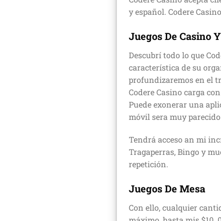
y español. Codere Casino
Juegos De Casino 
Descubrí todo lo que Cod
característica de su or
profundizaremos en el t
Codere Casino carga con 
Puede exonerar una aplic
móvil sera muy parecido a
Tendrá acceso an mi incr
Tragaperras, Bingo y muc
repetición.
Juegos De Mesa
Con ello, cualquier canti
máximo, hasta mis $10. 0