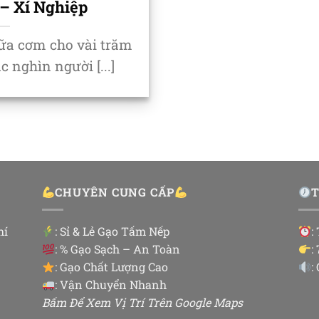
– Xí Nghiệp
ữa cơm cho vài trăm
 nghìn người [...]
CHUYÊN CUNG CẤP
hí
:
Sỉ & Lẻ Gạo Tấm Nếp
:
: % Gạo Sạch – An Toàn
:
: Gạo Chất Lượng Cao
:
: Vận Chuyển Nhanh
Bấm Để Xem Vị Trí Trên Google Maps