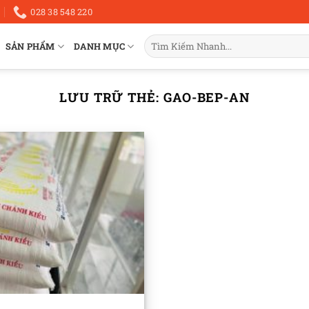
028 38 548 220
Tìm
SẢN PHẨM
DANH MỤC
kiếm:
LƯU TRỮ THẺ:
GAO-BEP-AN