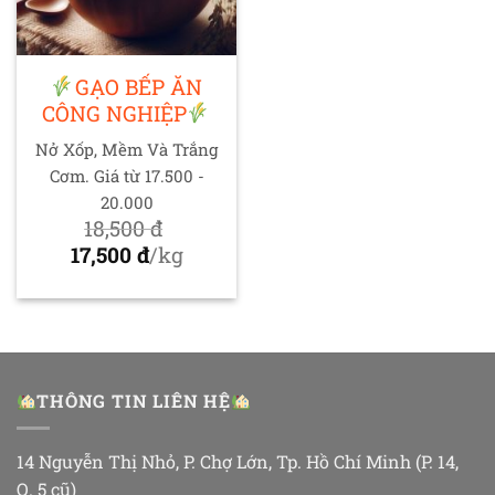
GẠO BẾP ĂN
CÔNG NGHIỆP
Nở Xốp, Mềm Và Trắng
Cơm. Giá từ 17.500 -
20.000
18,500
đ
Giá
17,500
đ
/kg
gốc
Giá
là:
hiện
18,500 đ.
tại
là:
17,500 đ.
THÔNG TIN LIÊN HỆ
14 Nguyễn Thị Nhỏ, P. Chợ Lớn, Tp. Hồ Chí Minh (P. 14,
Q. 5 cũ)