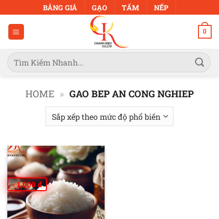
Bỏ
BẢNG GIÁ
GẠO
TẤM
NẾP
qua
nội
0
dung
Tìm
kiếm:
HOME
»
GAO BEP AN CONG NGHIEP
- 1,000 đ