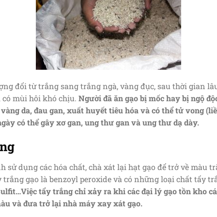
ợng đổi từ trắng sang trắng ngà, vàng đục, sau thời gian 
 có mùi hôi khó chịu.
Người đã ăn gạo bị mốc hay bị ngộ độc
 vàng da, đau gan, xuất huyết tiêu hóa và có thể tử vong (l
ngày có thể gây xơ gan, ung thư gan và ung thư dạ dày.
ắng
nh sử dụng các hóa chất, chà xát lại hạt gạo để trở về màu t
 trắng gạo là benzoyl peroxide và có những loại chất tẩy t
ulfit…Việc tẩy trắng chỉ xảy ra khi các đại lý gạo tồn kho c
u và đưa trở lại nhà máy xay xát gạo.