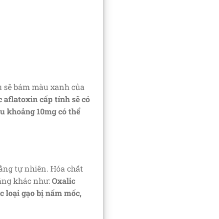
lâu sẽ bám màu xanh của
 aflatoxin cấp tính sẽ có
iều khoảng 10mg có thể
rắng tự nhiên. Hóa chất
rắng khác như:
Oxalic
ác loại gạo bị nấm mốc,