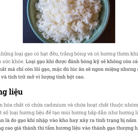
những loại gạo có hạt đều, trắng bóng và có hương thơm kh
ho sức khỏe.
Loại gạo khi được đánh bóng kỹ sẽ không còn cá
ất mà chỉ còn lõi gạo, mặc dù lúc ăn sẽ ngon miệng nhưng s
và tích trữ mỡ vì lượng tinh bột cao.
g liệu
tẩm hóa chất có chứa cadmium và chứa hoạt chất thuộc nhóm 
số loại hương liệu để tạo mùi hương hấp dẫn như hương là
 là do gạo khi nhập vào kho hay xảy ra tình trạng bị nấm
cao giá thành thì tẩm hương liệu vào thành gạo thượng hạ