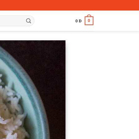
0
0
Đ