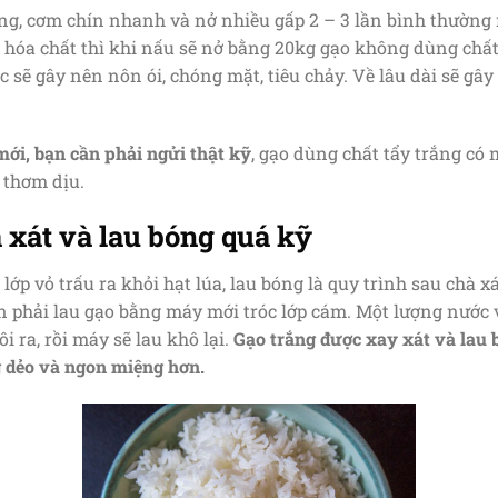
ắng, cơm chín nhanh và nở nhiều gấp 2 – 3 lần bình thường 
 hóa chất thì khi nấu sẽ nở bằng 20kg gạo không dùng chất 
c sẽ gây nên nôn ói, chóng mặt, tiêu chảy. Về lâu dài sẽ gây
mới, bạn cần phải ngửi thật kỹ
, gạo dùng chất tẩy trắng có
 thơm dịu.
 xát và lau bóng quá kỹ
 lớp vỏ trấu ra khỏi hạt lúa, lau bóng là quy trình sau chà x
n phải lau gạo bằng máy mới tróc lớp cám. Một lượng nước 
i ra, rồi máy sẽ lau khô lại.
Gạo trắng được xay xát và lau 
g dẻo và ngon miệng hơn.