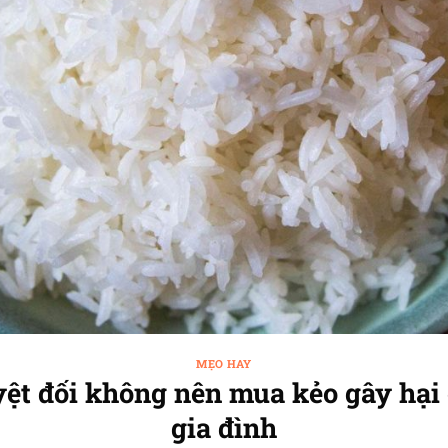
MẸO HAY
uyệt đối không nên mua kẻo gây hại
gia đình