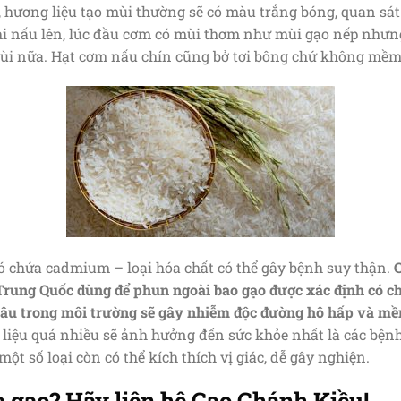
 hương liệu tạo mùi thường sẽ có màu trắng bóng, quan sát 
i nấu lên, lúc đầu cơm có mùi thơm như mùi gạo nếp nhưng
mùi nữa. Hạt cơm nấu chín cũng bở tơi bông chứ không mềm
ó chứa cadmium – loại hóa chất có thể gây bệnh suy thận.
C
 Trung Quốc dùng để phun ngoài bao gạo được xác định có c
 lâu trong môi trường sẽ gây nhiễm độc đường hô hấp và m
liệu quá nhiều sẽ ảnh hưởng đến sức khỏe nhất là các bệnh
ột số loại còn có thể kích thích vị giác, dễ gây nghiện.
 gạo? Hãy liên hệ Gạo Chánh Kiều!