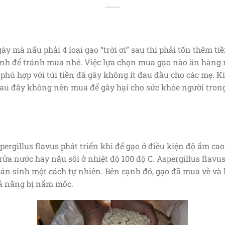
y mà nấu phải 4 loại gạo “trời ơi” sau thì phải tốn thêm t
h để tránh mua nhé. Việc lựa chọn mua gạo nào ăn hàng 
 phù hợp với túi tiền đã gây không ít đau đầu cho các mẹ.
 sau đây không nên mua để gây hại cho sức khỏe người trong
ergillus flavus phát triển khi để gạo ở điều kiện độ ẩm cao
ửa nước hay nấu sôi ở nhiệt độ 100 độ C. Aspergillus flavus 
 sản sinh một cách tự nhiên. Bên cạnh đó, gạo đã mua về v
hả năng bị nấm mốc.