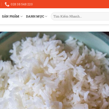
028 38 548 220
Tìm
SẢN PHẨM
DANH MỤC
kiếm: