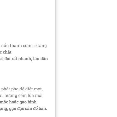
i nấu thành cơm sẽ tăng
c chất
ẽ đói rất nhanh, lâu dần
phốt pho để diệt mọt,
i, hương cốm lúa mới,
 mốc hoặc gạo bình
ng, gạo đặc sản để bán.