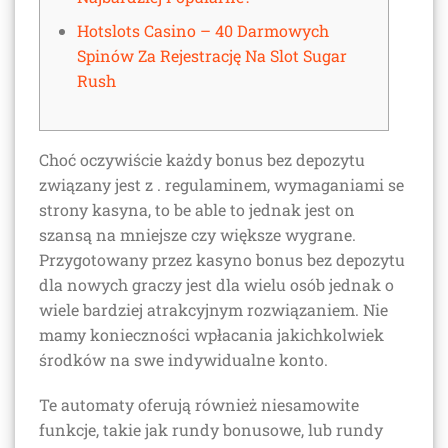
Hotslots Casino – 40 Darmowych
Spinów Za Rejestrację Na Slot Sugar
Rush
Choć oczywiście każdy bonus bez depozytu
związany jest z . regulaminem, wymaganiami se
strony kasyna, to be able to jednak jest on
szansą na mniejsze czy większe wygrane.
Przygotowany przez kasyno bonus bez depozytu
dla nowych graczy jest dla wielu osób jednak o
wiele bardziej atrakcyjnym rozwiązaniem. Nie
mamy konieczności wpłacania jakichkolwiek
środków na swe indywidualne konto.
Te automaty oferują również niesamowite
funkcje, takie jak rundy bonusowe, lub rundy