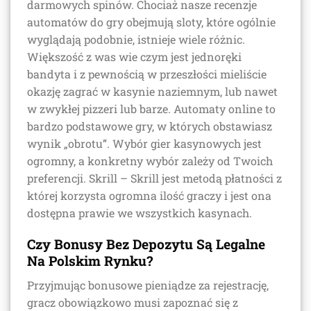
darmowych spinów. Chociaż nasze recenzje
automatów do gry obejmują sloty, które ogólnie
wyglądają podobnie, istnieje wiele różnic.
Większość z was wie czym jest jednoręki
bandyta i z pewnością w przeszłości mieliście
okazję zagrać w kasynie naziemnym, lub nawet
w zwykłej pizzeri lub barze. Automaty online to
bardzo podstawowe gry, w których obstawiasz
wynik „obrotu”. Wybór gier kasynowych jest
ogromny, a konkretny wybór zależy od Twoich
preferencji. Skrill – Skrill jest metodą płatności z
której korzysta ogromna ilość graczy i jest ona
dostępna prawie we wszystkich kasynach.
Czy Bonusy Bez Depozytu Są Legalne
Na Polskim Rynku?
Przyjmując bonusowe pieniądze za rejestrację,
gracz obowiązkowo musi zapoznać się z