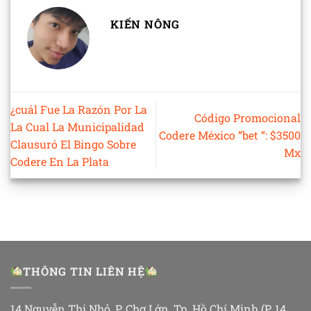
KIẾN NÔNG
¿cuál Fue La Razón Por La
Código Promocional
La Cual La Municipalidad
Codere México “bet “: $3500
Clausuró El Bingo Sobre
Mx
Codere En La Plata
THÔNG TIN LIÊN HỆ
14 Nguyễn Thị Nhỏ, P. Chợ Lớn, Tp. Hồ Chí Minh (P. 14,