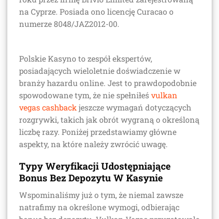
na Cyprze. Posiada ono licencję Curacao o
numerze 8048/JAZ2012-00.
Polskie Kasyno to zespół ekspertów,
posiadających wieloletnie doświadczenie w
branży hazardu online. Jest to prawdopodobnie
spowodowane tym, że nie spełniłeś
vulkan
vegas cashback
jeszcze wymagań dotyczących
rozgrywki, takich jak obrót wygraną o określoną
liczbę razy. Poniżej przedstawiamy główne
aspekty, na które należy zwrócić uwagę.
Typy Weryfikacji Udostępniające
Bonus Bez Depozytu W Kasynie
Wspominaliśmy już o tym, że niemal zawsze
natrafimy na określone wymogi, odbierając