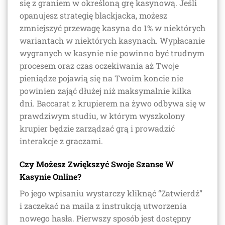
się z graniem w określoną grę kasynową. Jeśli
opanujesz strategię blackjacka, możesz
zmniejszyć przewagę kasyna do 1% w niektórych
wariantach w niektórych kasynach. Wypłacanie
wygranych w kasynie nie powinno być trudnym
procesem oraz czas oczekiwania aż Twoje
pieniądze pojawią się na Twoim koncie nie
powinien zająć dłużej niż maksymalnie kilka
dni. Baccarat z krupierem na żywo odbywa się w
prawdziwym studiu, w którym wyszkolony
krupier będzie zarządzać grą i prowadzić
interakcje z graczami.
Czy Możesz Zwiększyć Swoje Szanse W
Kasynie Online?
Po jego wpisaniu wystarczy kliknąć “Zatwierdź”
i zaczekać na maila z instrukcją utworzenia
nowego hasła. Pierwszy sposób jest dostępny