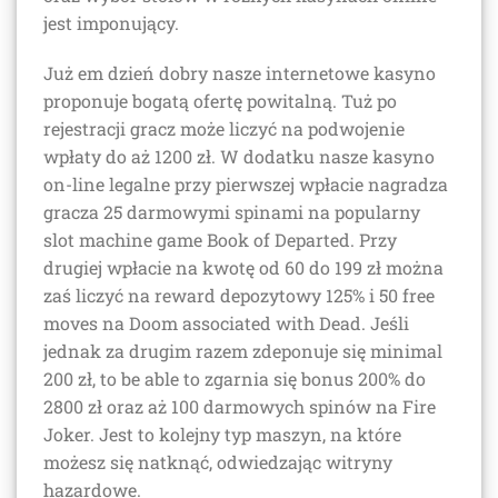
jest imponujący.
Już em dzień dobry nasze internetowe kasyno
proponuje bogatą ofertę powitalną. Tuż po
rejestracji gracz może liczyć na podwojenie
wpłaty do aż 1200 zł. W dodatku nasze kasyno
on-line legalne przy pierwszej wpłacie nagradza
gracza 25 darmowymi spinami na popularny
slot machine game Book of Departed. Przy
drugiej wpłacie na kwotę od 60 do 199 zł można
zaś liczyć na reward depozytowy 125% i 50 free
moves na Doom associated with Dead. Jeśli
jednak za drugim razem zdeponuje się minimal
200 zł, to be able to zgarnia się bonus 200% do
2800 zł oraz aż 100 darmowych spinów na Fire
Joker. Jest to kolejny typ maszyn, na które
możesz się natknąć, odwiedzając witryny
hazardowe.