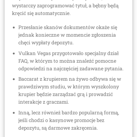
wystarczy zaprogramować tytuł, a bębny będą
kręcić się automatycznie.
Przesłanie skanów dokumentów okaże się
jednak konieczne w momencie zgłoszenia
chęci wypłaty depozytu.
Vulkan Vegas przygotowało specjalny dział
FAQ, w którym to można znaleźć pomocne
odpowiedzi na najczęściej zadawane pytania.
Baccarat z krupierem na żywo odbywa się w
prawdziwym studiu, w którym wyszkolony
krupier będzie zarządzać grą i prowadzić
interakcje z graczami.
Inną, lecz również bardzo popularną formą,
jeśli chodzi o kasynowe promocje bez
depozytu, są darmowe zakręcenia.