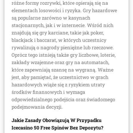
różne formy rozrywki, które opierają się na
elementach losowości i ryzyka. Gry hazardowe
są popularne zarówno w kasynach
stacjonarnych, jak i w internecie. Wśród nich
znajdują się gry karciane, takie jak poker,
blackjack i baccarat, w których uczestnicy
rywalizują o nagrody pieniężne lub rzeczowe.
Oprócz tego istnieją także gry liczbowe, loterie,
zakłady wzajemne oraz gry na automatach,
które zapewniają szansę na wygraną. Ważne
jest, aby pamiętać, że uczestnictwo w grach
hazardowych wiąże się z ryzykiem utraty
środków finansowych i wymaga
odpowiedzialnego podejścia oraz świadomego
podejmowania decyzji.
Jakie Zasady Obowiązują W Przypadku
Icecasino 50 Free Spinów Bez Depozytu?