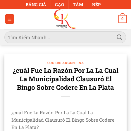
Bỏ
BẢNG GIÁ
GẠO
TẤM
NẾP
qua
nội
0
dung
Tìm
kiếm:
CODERE ARGENTINA
¿cuál Fue La Razón Por La La Cual
La Municipalidad Clausuró El
Bingo Sobre Codere En La Plata
¿cuál Fue La Razón Por La La Cual La
Municipalidad Clausuró El Bingo Sobre Codere
En La Plata?