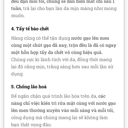
đều đặn mỗi tối, chúng sẽ dần biến mất chỉ sau 1
tuần
, trả lại cho bạn làn da mịn màng như mong
muốn.
4. Tẩy tế bào chết
Nàng cũng có thể tận dụng
nước gạo lên men
cùng một chút gạo đã xay, trộn đều là đã có ngay
một hỗn hợp tẩy da chết vô cùng hiệu quả.
Chúng cực kì lành tính với da, đồng thời mang
lại độ căng mịn, trắng sáng hơn sau mỗi lần sử
dụng.
5. Chống lão hoá
Để ngăn chặn quá trình lão hóa trên da,
các
nàng chỉ việc kiên trì rửa mặt cùng với nước gạo
lên men thường xuyên vào mỗi sáng và mỗi tối,
công dụng mà chúng mang lại sẽ không làm
bạn thất vọng đâu.