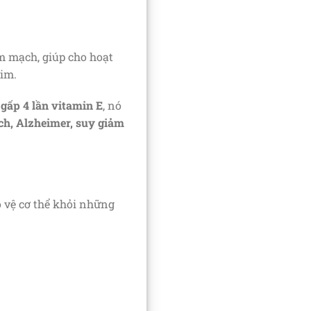
im mạch, giúp cho hoạt
im.
gấp 4 lần vitamin E
, nó
ch, Alzheimer, suy giảm
o vệ cơ thể khỏi những