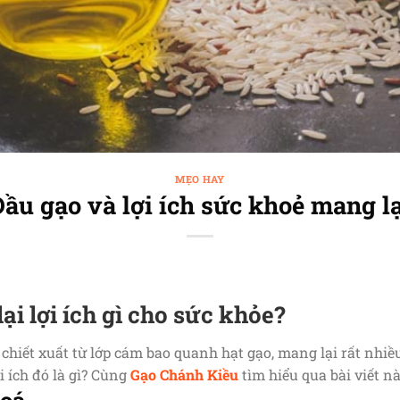
MẸO HAY
Dầu gạo và lợi ích sức khoẻ mang lạ
i lợi ích gì cho sức khỏe?
 chiết xuất từ lớp cám bao quanh hạt gạo, mang lại rất nhiều
 ích đó là gì? Cùng
Gạo Chánh Kiều
tìm hiểu qua bài viết n
hoá