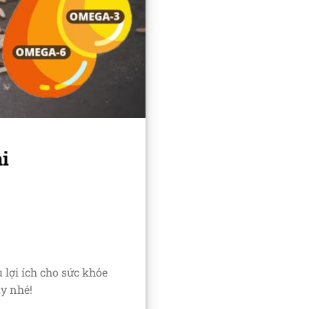
i
 lợi ích cho sức khỏe
ày nhé!