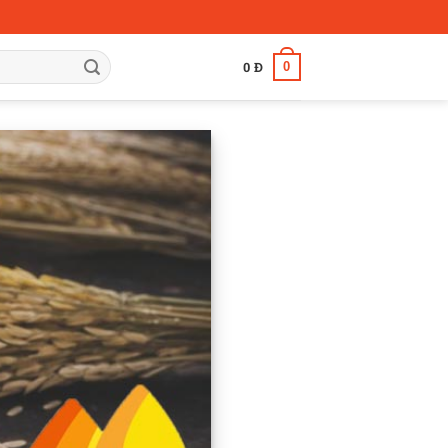
0
0
Đ