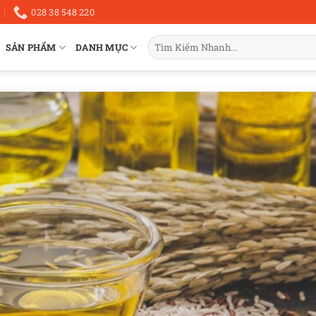
028 38 548 220
Tìm
SẢN PHẨM
DANH MỤC
kiếm: