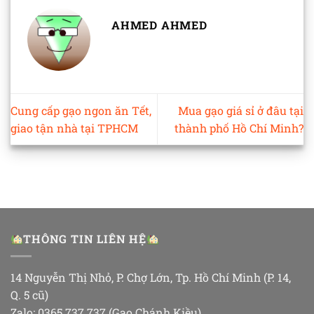
AHMED AHMED
Cung cấp gạo ngon ăn Tết,
Mua gạo giá sỉ ở đâu tại
giao tận nhà tại TPHCM
thành phố Hồ Chí Minh?
THÔNG TIN LIÊN HỆ
14 Nguyễn Thị Nhỏ, P. Chợ Lớn, Tp. Hồ Chí Minh (P. 14,
Q. 5 cũ)
Zalo: 0365 737 737 (Gạo Chánh Kiều)