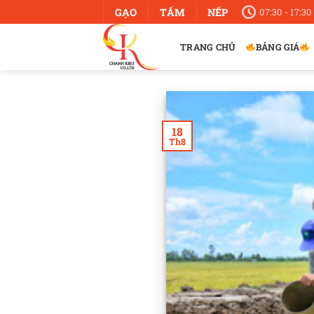
Bỏ
GẠO
TẤM
NẾP
07:30 - 17:30
qua
nội
TRANG CHỦ
BẢNG GIÁ
dung
18
Th8