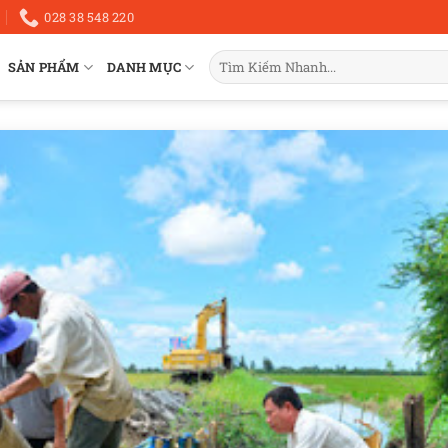
028 38 548 220
Tìm
SẢN PHẨM
DANH MỤC
kiếm: