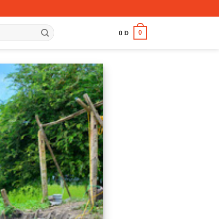
0
0
Đ