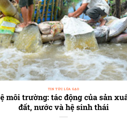
TIN TỨC LÚA GẠO
ệ môi trường: tác động của sản xuấ
đất, nước và hệ sinh thái