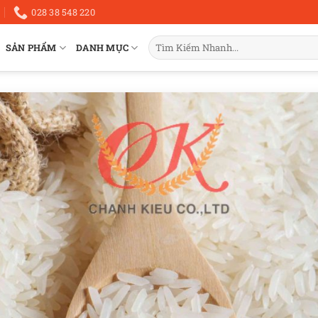
028 38 548 220
Tìm
SẢN PHẨM
DANH MỤC
kiếm: