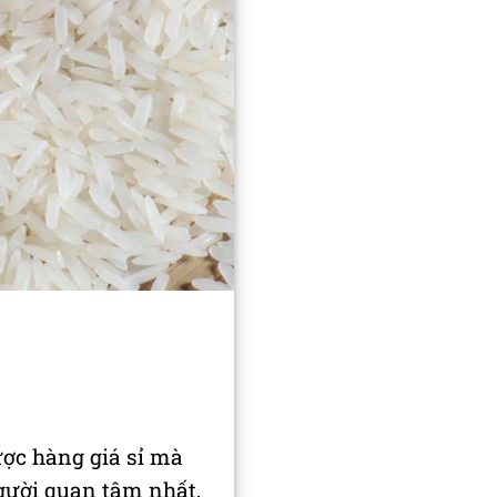
ợc hàng giá sỉ mà
gười quan tâm nhất,