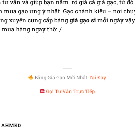
 tư vấn và giúp bạn nắm rõ giá cả giá gạo, từ đó
n mua gạo ưng ý nhất. Gạo chánh kiều – nơi chu
ường xuyên cung cấp bảng
giá gạo sỉ
mỗi ngày vậy
 mua hàng ngay thôi./.
Bảng Giá Gạo Mới Nhất
Tại Đây
.
Gọi Tư Vấn Trực Tiếp
.
 AHMED