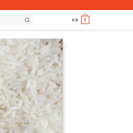
0
0
Đ