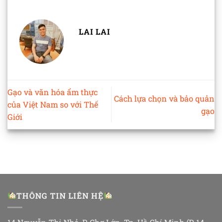
LAI LAI
Gạo và văn hóa ẩm thực
Cách lựa chọn và bảo quản
của Việt Nam so với Thế
gạo
Giới
THÔNG TIN LIÊN HỆ