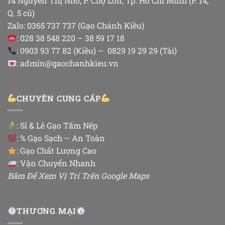
14 Nguyễn Thị Nhỏ, P. Chợ Lớn, Tp. Hồ Chí Minh (P. 14,
Q. 5 cũ)
Zalo: 0365 737 737 (Gạo Chánh Kiều)
: 028 38 548 220 – 38 59 17 18
: 0903 93 77 82 (Kiều) – 0829 19 29 29 (Tài)
: admin@gaochanhkieu.vn
CHUYÊN CUNG CẤP
:
Sỉ & Lẻ Gạo Tấm Nếp
: % Gạo Sạch – An Toàn
: Gạo Chất Lượng Cao
: Vận Chuyển Nhanh
Bấm Để Xem Vị Trí Trên Google Maps
THƯƠNG MẠI