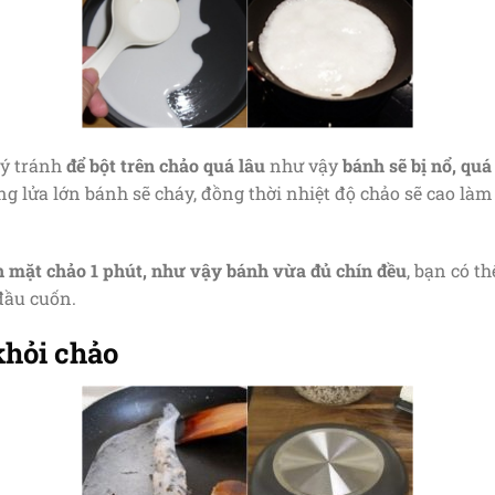
 ý tránh
để bột trên chảo quá lâu
như vậy
bánh sẽ bị nổ, qu
ụng lửa lớn bánh sẽ cháy, đồng thời nhiệt độ chảo sẽ cao l
ên mặt chảo 1 phút, như vậy bánh vừa đủ chín đều
, bạn có t
đầu cuốn.
khỏi chảo