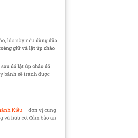
ảo, lúc này nếu
dùng đũa
xẻng giữ và lật úp chảo
sau đó lật úp chảo đổ
ậy bánh sẽ tránh được
hánh Kiều
– đơn vị cung
ng và hữu cơ, đảm bảo an