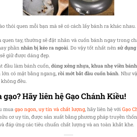
ào thói quen mỗi bạn mà sẽ có cách lấy bánh ra khác nhau.
 quen tay, thường sẽ đặt nhân và cuốn bánh ngay trong ch
ay phần
nhân bị kéo ra ngoài
. Do vậy tốt nhất nên
sử dụng 
 sẽ giữ được dáng đẹp.
ắt đầu làm bánh cuốn,
dùng xẻng nhựa, khua nhẹ viền bánh 
 lớn có mặt bằng ngang
, rồi mớt bắt đầu cuốn bánh
. Như v
 không đều.
 gạo? Hãy liên hệ Gạo Chánh Kiều!
ầu mua
gạo ngon, uy tín và chất lượng
, hãy liên hệ với
Gạo C
hữu cơ uy tín, được sản xuất bằng phương pháp truyền thố
và đáp ứng các tiêu chuẩn chất lượng và an toàn khắt khe.