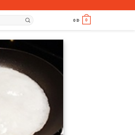
0
0
Đ