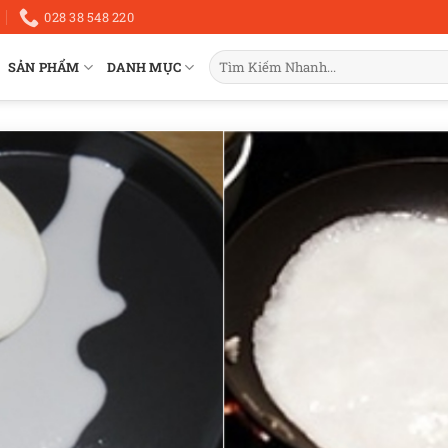
028 38 548 220
Tìm
SẢN PHẨM
DANH MỤC
kiếm: