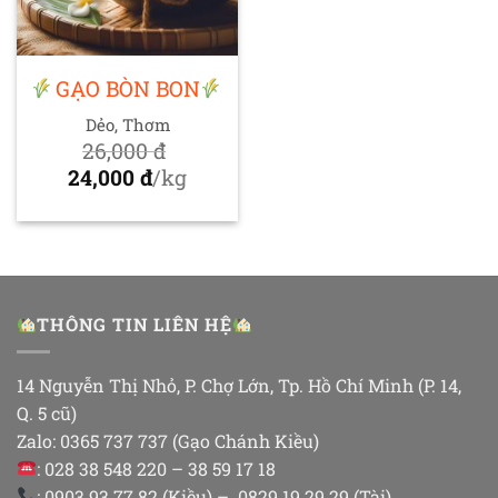
GẠO BÒN BON
Dẻo, Thơm
26,000
đ
Giá
24,000
đ
/kg
gốc
Giá
là:
hiện
26,000 đ.
tại
là:
24,000 đ.
THÔNG TIN LIÊN HỆ
14 Nguyễn Thị Nhỏ, P. Chợ Lớn, Tp. Hồ Chí Minh (P. 14,
Q. 5 cũ)
Zalo: 0365 737 737 (Gạo Chánh Kiều)
: 028 38 548 220 – 38 59 17 18
: 0903 93 77 82 (Kiều) – 0829 19 29 29 (Tài)