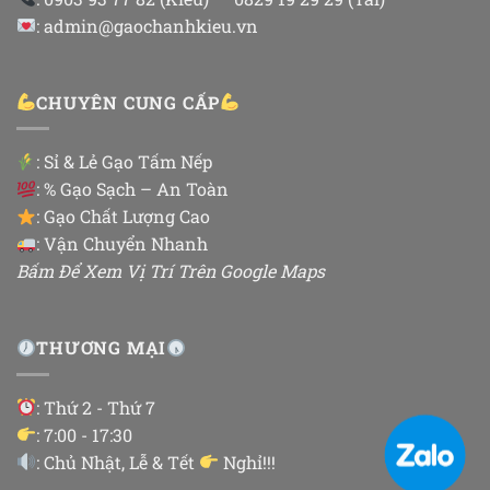
: admin@gaochanhkieu.vn
CHUYÊN CUNG CẤP
:
Sỉ & Lẻ Gạo Tấm Nếp
: % Gạo Sạch – An Toàn
: Gạo Chất Lượng Cao
: Vận Chuyển Nhanh
Bấm Để Xem Vị Trí Trên Google Maps
THƯƠNG MẠI
: Thứ 2 - Thứ 7
: 7:00 - 17:30
: Chủ Nhật, Lễ & Tết
Nghỉ!!!