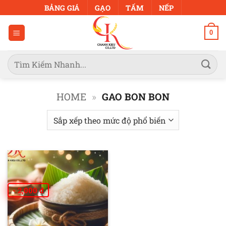
Bỏ
BẢNG GIÁ
GẠO
TẤM
NẾP
qua
nội
0
dung
Tìm
kiếm:
HOME
»
GAO BON BON
- 2,000 đ