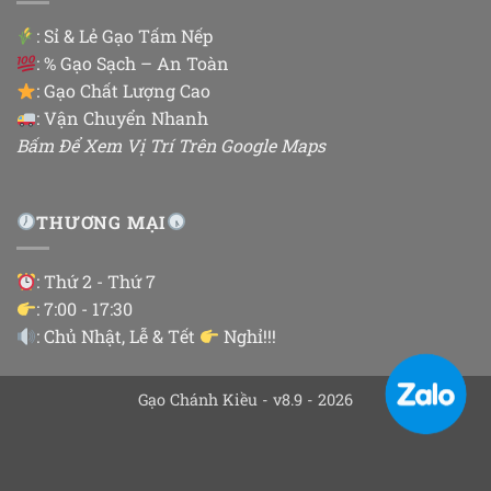
:
Sỉ & Lẻ Gạo Tấm Nếp
: % Gạo Sạch – An Toàn
: Gạo Chất Lượng Cao
: Vận Chuyển Nhanh
Bấm Để Xem Vị Trí Trên Google Maps
THƯƠNG MẠI
: Thứ 2 - Thứ 7
: 7:00 - 17:30
: Chủ Nhật, Lễ & Tết
Nghỉ!!!
Gạo Chánh Kiều - v8.9 - 2026