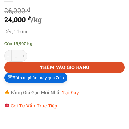
26,000
đ
Giá
24,000
đ
/kg
gốc
Giá
Dẻo, Thơm
là:
hiện
Còn 16,997 kg
26,000 đ.
tại
GẠO BÒN BON
số lượng
là:
24,000 đ.
THÊM VÀO GIỎ HÀNG
Hỏi sản phẩm này qua Zalo
Bảng Giá Gạo Mới Nhất
Tại Đây
.
Gọi Tư Vấn Trực Tiếp
.