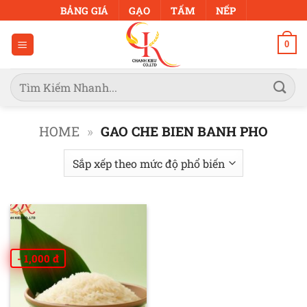
Bỏ
BẢNG GIÁ
GẠO
TẤM
NẾP
qua
nội
0
dung
Tìm
kiếm:
HOME
»
GAO CHE BIEN BANH PHO
- 1,000 đ