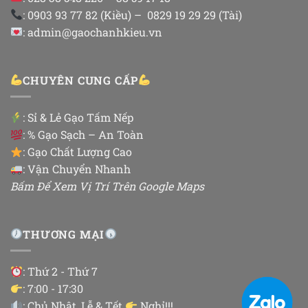
: 0903 93 77 82 (Kiều) – 0829 19 29 29 (Tài)
: admin@gaochanhkieu.vn
CHUYÊN CUNG CẤP
:
Sỉ & Lẻ Gạo Tấm Nếp
: % Gạo Sạch – An Toàn
: Gạo Chất Lượng Cao
: Vận Chuyển Nhanh
Bấm Để Xem Vị Trí Trên Google Maps
THƯƠNG MẠI
: Thứ 2 - Thứ 7
: 7:00 - 17:30
: Chủ Nhật, Lễ & Tết
Nghỉ!!!