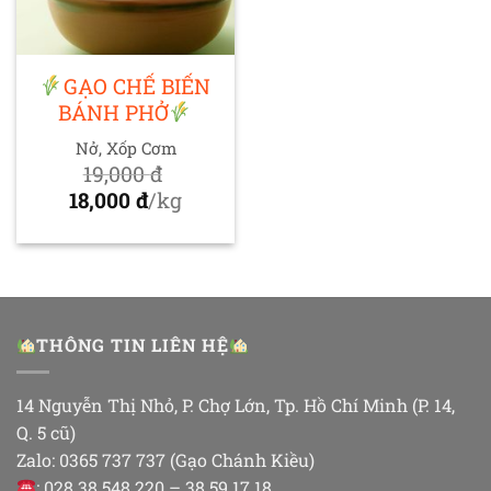
GẠO CHẾ BIẾN
BÁNH PHỞ
Nở, Xốp Cơm
19,000
đ
Giá
18,000
đ
/kg
gốc
Giá
là:
hiện
19,000 đ.
tại
là:
18,000 đ.
THÔNG TIN LIÊN HỆ
14 Nguyễn Thị Nhỏ, P. Chợ Lớn, Tp. Hồ Chí Minh (P. 14,
Q. 5 cũ)
Zalo: 0365 737 737 (Gạo Chánh Kiều)
: 028 38 548 220 – 38 59 17 18