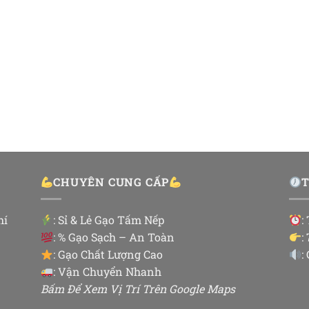
CHUYÊN CUNG CẤP
hí
:
Sỉ & Lẻ Gạo Tấm Nếp
:
: % Gạo Sạch – An Toàn
:
: Gạo Chất Lượng Cao
:
: Vận Chuyển Nhanh
Bấm Để Xem Vị Trí Trên Google Maps