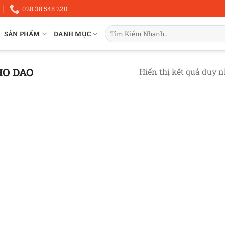
028 38 548 220
Tìm
SẢN PHẨM
DANH MỤC
kiếm:
HO DAO
Hiển thị kết quả duy n