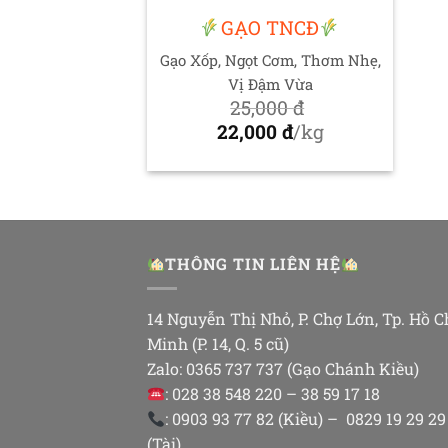
GẠO TNCĐ
Gạo Xốp, Ngọt Cơm, Thơm Nhẹ,
Vị Đậm Vừa
25,000
đ
Giá
22,000
đ
/kg
gốc
Giá
là:
hiện
25,000 đ.
tại
là:
22,000 đ.
THÔNG TIN LIÊN HỆ
14 Nguyễn Thị Nhỏ, P. Chợ Lớn, Tp. Hồ C
Minh (P. 14, Q. 5 cũ)
Zalo: 0365 737 737 (Gạo Chánh Kiều)
: 028 38 548 220 – 38 59 17 18
: 0903 93 77 82 (Kiều) – 0829 19 29 29
(Tài)