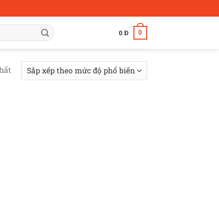
0
0
Đ
hất