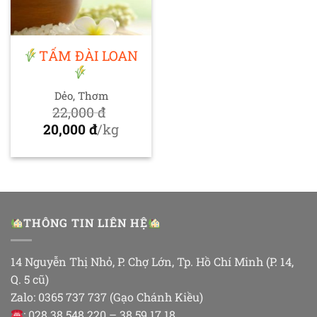
TẤM ĐÀI LOAN
Dẻo, Thơm
22,000
đ
Giá
20,000
đ
/kg
gốc
Giá
là:
hiện
22,000 đ.
tại
là:
20,000 đ.
THÔNG TIN LIÊN HỆ
14 Nguyễn Thị Nhỏ, P. Chợ Lớn, Tp. Hồ Chí Minh (P. 14,
Q. 5 cũ)
Zalo: 0365 737 737 (Gạo Chánh Kiều)
: 028 38 548 220 – 38 59 17 18