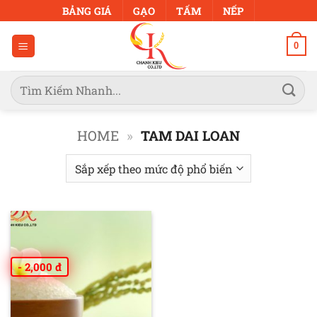
Bỏ
BẢNG GIÁ
GẠO
TẤM
NẾP
qua
nội
0
dung
Tìm
kiếm:
HOME
»
TAM DAI LOAN
- 2,000 đ