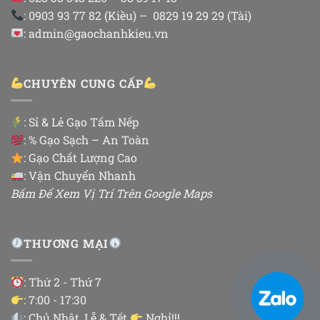
: 0903 93 77 82 (Kiều) – 0829 19 29 29 (Tài)
: admin@gaochanhkieu.vn
CHUYÊN CUNG CẤP
:
Sỉ & Lẻ Gạo Tấm Nếp
: % Gạo Sạch – An Toàn
: Gạo Chất Lượng Cao
: Vận Chuyển Nhanh
Bấm Để Xem Vị Trí Trên Google Maps
THƯƠNG MẠI
: Thứ 2 - Thứ 7
: 7:00 - 17:30
: Chủ Nhật, Lễ & Tết
Nghỉ!!!