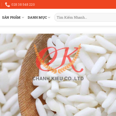
028 38 548 220
Tìm
SẢN PHẨM
DANH MỤC
kiếm: