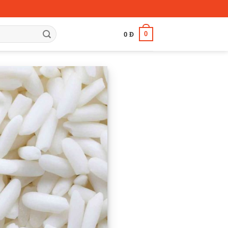
0
0
Đ