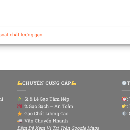
oát chất lượng gạo
CHUYÊN CUNG CẤP
hí
:
Sỉ & Lẻ Gạo Tấm Nếp
:
: % Gạo Sạch – An Toàn
:
: Gạo Chất Lượng Cao
:
: Vận Chuyển Nhanh
Bấm Để Xem Vị Trí Trên Google Maps