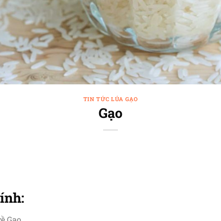
TIN TỨC LÚA GẠO
Gạo
ính:
về Gạo