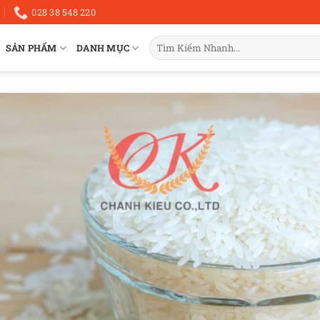
028 38 548 220
Tìm
SẢN PHẨM
DANH MỤC
kiếm: