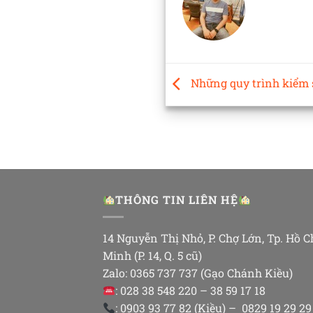
Những quy trình kiểm s
THÔNG TIN LIÊN HỆ
14 Nguyễn Thị Nhỏ, P. Chợ Lớn, Tp. Hồ C
Minh (P. 14, Q. 5 cũ)
Zalo: 0365 737 737 (Gạo Chánh Kiều)
: 028 38 548 220 – 38 59 17 18
: 0903 93 77 82 (Kiều) – 0829 19 29 29