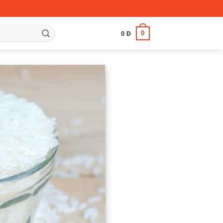
0
0
Đ