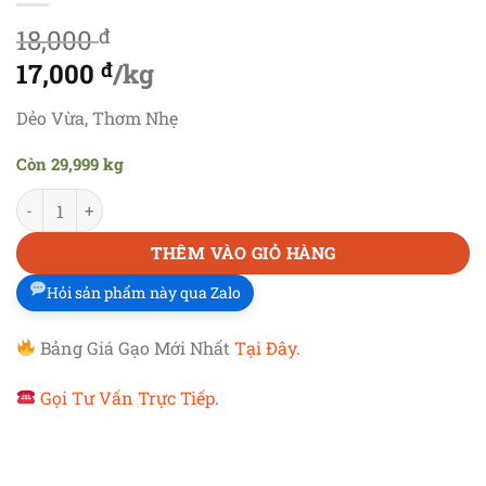
18,000
đ
Giá
17,000
đ
/kg
gốc
Giá
Dẻo Vừa, Thơm Nhẹ
là:
hiện
Còn 29,999 kg
18,000 đ.
tại
GẠO QUÀ BIẾU TẾT CÔNG NHÂN
số lượng
là:
17,000 đ.
THÊM VÀO GIỎ HÀNG
Hỏi sản phẩm này qua Zalo
Bảng Giá Gạo Mới Nhất
Tại Đây
.
Gọi Tư Vấn Trực Tiếp
.