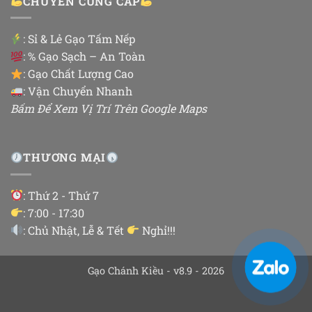
CHUYÊN CUNG CẤP
:
Sỉ & Lẻ Gạo Tấm Nếp
: % Gạo Sạch – An Toàn
: Gạo Chất Lượng Cao
: Vận Chuyển Nhanh
Bấm Để Xem Vị Trí Trên Google Maps
THƯƠNG MẠI
: Thứ 2 - Thứ 7
: 7:00 - 17:30
: Chủ Nhật, Lễ & Tết
Nghỉ!!!
Gạo Chánh Kiều - v8.9 - 2026