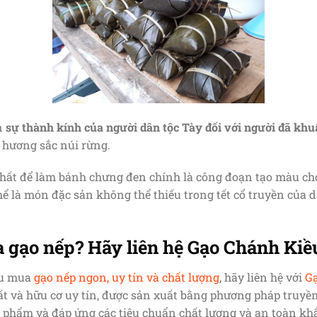
n
sự thành kính của người dân tộc Tày đối với người đã khu
 hương sắc núi rừng.
ất để làm bánh chưng đen chính là công đoạn tạo màu cho
ể là món đặc sản không thể thiếu trong tết cổ truyền của
 gạo nếp? Hãy liên hệ Gạo Chánh Kiề
ầu mua
gạo nếp ngon, uy tín và chất lượng
, hãy liên hệ với
G
t và hữu cơ uy tín, được sản xuất bằng phương pháp truyề
c phẩm và đáp ứng các tiêu chuẩn chất lượng và an toàn khắ