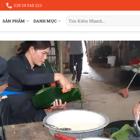
028 38 548 220
Tìm
SẢN PHẨM
DANH MỤC
kiếm: