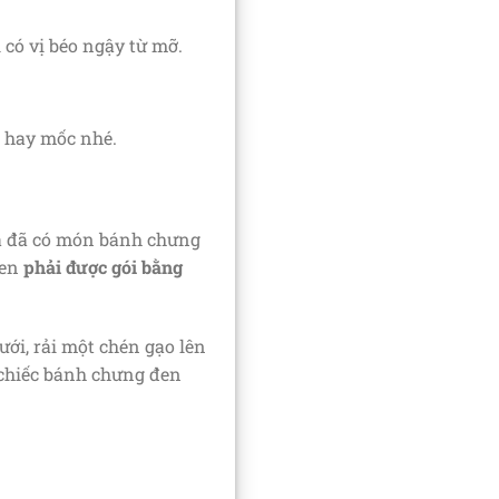
có vị béo ngậy từ mỡ.
p hay mốc nhé.
là đã có món bánh chưng
đen
phải được gói bằng
ưới, rải một chén gạo lên
t chiếc bánh chưng đen