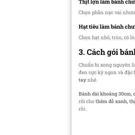
Thịt lợn làm bánh ch
Chọn phần nạc vai nhưng
Hạt tiêu làm bánh ch
Chọn hạt nhỏ, tròn, có l
3. Cách gói bá
Chuẩn bị xong nguyên li
đen cực kỳ ngon và đặc 
tay
nhé.
Bánh dài khoảng 30cm, 
rồi cho
thêm đỗ xanh, thị
rồi.