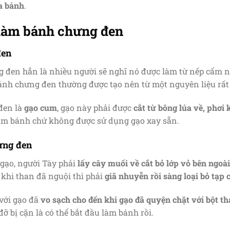
a bánh
.
 làm bánh chưng đen
đen
 đen hẳn là nhiều người sẽ nghĩ nó được làm từ nếp cẩm 
ánh chưng đen thường được tạo nên từ một nguyên liệu rất 
đen là
gạo cum
, gạo này phải được
cắt từ bông lúa về, phơi 
àm bánh chứ không được sử dụng gạo xay sẵn.
ưng đen
gạo, người Tày phải
lấy cây muối về cắt bỏ lớp vỏ bên ngoài
 khi than đã nguội thì phải
giã nhuyễn rồi sàng loại bỏ tạp c
 với gạo đã
vo sạch cho đến khi gạo đã quyện chặt với bột 
ỡ bị cặn là có thể bắt đầu làm bánh rồi.