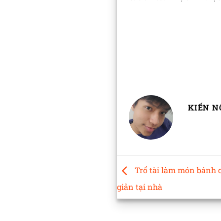
KIẾN N
Trổ tài làm món bánh 
giản tại nhà