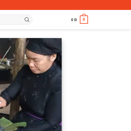
0
0
Đ