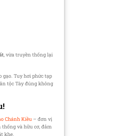
ất
, vừa truyền thống lại
 gạo. Tuy hơi phức tạp
 dân tộc Tày đúng không
u!
ạo Chánh Kiều
– đơn vị
n thống và hữu cơ, đảm
t khe.