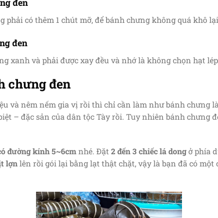
ưng đen
 phải có thêm 1 chút mỡ, để bánh chưng không quá khô lại 
ưng đen
òng xanh và phải được xay đều và nhớ là không chọn hạt lé
nh chưng đen
ệu và nêm nếm gia vị rồi thì chỉ cần làm như bánh chưng 
biệt – đặc sản của dân tộc Tày rồi. Tuy nhiên bánh chưng 
có đường kính 5~6cm
nhé. Đặt
2 đến 3 chiếc lá dong
ở phía d
t lợn
lên rồi gói lại bằng lạt thật chặt, vậy là bạn đã có mộ