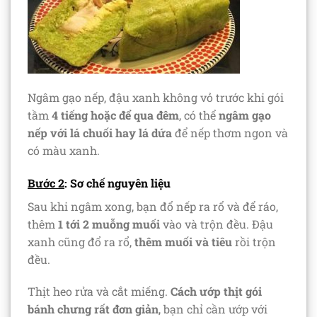
Ngâm gạo nếp, đậu xanh không vỏ trước khi gói
tầm
4 tiếng
hoặc để qua đêm
, có thể
ngâm gạo
nếp với lá chuối hay lá dứa
để nếp thơm ngon và
có màu xanh.
Bước 2
: Sơ chế nguyên liệu
Sau khi ngâm xong, bạn đổ nếp ra rổ và để ráo,
thêm
1 tới 2 muỗng muối
vào và trộn đều. Đậu
xanh cũng đổ ra rổ,
thêm muối và tiêu
rồi trộn
đều.
Thịt heo rửa và cắt miếng.
Cách ướp thịt gói
bánh chưng rất đơn giản
, bạn chỉ cần ướp với