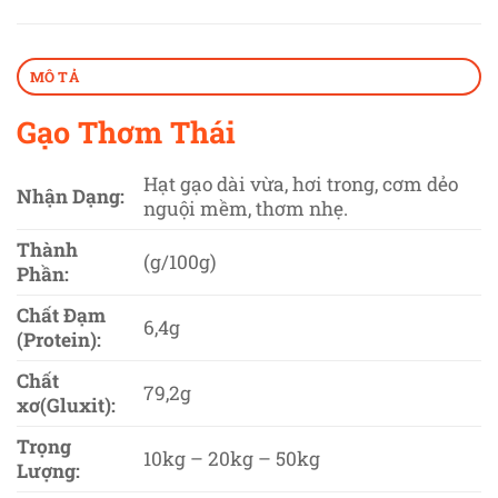
MÔ TẢ
Gạo Thơm Thái
Hạt gạo dài vừa, hơi trong, cơm dẻo
Nhận Dạng:
nguội mềm, thơm nhẹ.
Thành
(g/100g)
Phần:
Chất Đạm
6,4g
(Protein):
Chất
79,2g
xơ(Gluxit):
Trọng
10kg – 20kg – 50kg
Lượng: