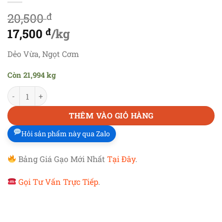
20,500
đ
Giá
17,500
đ
/kg
gốc
Giá
Dẻo Vừa, Ngọt Cơm
là:
hiện
Còn 21,994 kg
20,500 đ.
tại
GẠO THƠM THÁI
số lượng
là:
17,500 đ.
THÊM VÀO GIỎ HÀNG
Hỏi sản phẩm này qua Zalo
Bảng Giá Gạo Mới Nhất
Tại Đây
.
Gọi Tư Vấn Trực Tiếp
.