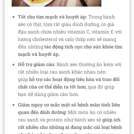
Tốt cho tim mạch và huyết áp:
Trong bánh
xèo có thịt, tôm rất giàu dinh dưỡng, có giá
đậu xanh chứa nhiều vitamin C, vitamin E với
lượng cholesterol và calo thấp nên sẽ mang
đến những
tác động tích cực cho sức khỏe tim
mạch và huyết áp.
Hỗ trợ giảm cân:
Bánh xèo thường ăn kèm với
rất nhiều loại rau xanh khác nhau nên
giúp
hỗ trợ các hoạt động tiêu hóa và trao đổi
chất của cơ thể diễn ra tốt hơn
, qua đó giúp
bạn dễ dàng giảm cân hơn.
Giảm nguy cơ mắc một số bệnh mãn tính liên
quan đến dinh dưỡng:
Một món ăn có nhiều
rau xanh và protein như bánh xèo sẽ
giúp ích
rất nhiều cho những ai đang mắc cái loại bệnh