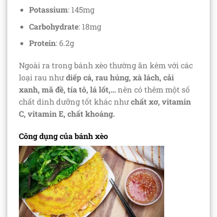
Potassium
: 145mg
Carbohydrate
: 18mg
Protein
: 6.2g
Ngoài ra trong bánh xèo thường ăn kèm với các
loại rau như
diếp cá, rau húng, xà lách, cải
xanh, mã đề, tía tô, lá lốt,…
nên có thêm một số
chất dinh dưỡng tốt khác như
chất xơ, vitamin
C, vitamin E, chất khoáng.
Công dụng của bánh xèo