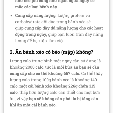
như béo phì cũng như ngăn ngừa nguy cơ
mắc các loại bệnh này.
Cung cấp năng lượng:
Lượng protein và
carbohydrate dồi dào trong bánh xèo sẽ
giúp
cung cấp đầy đủ năng lượng cho các hoạt
động trong ngày,
giúp bạn luôn tràn đầy năng
lượng để học tập, làm việc.
2. Ăn bánh xèo có béo (mập) không?
Lượng calo trung bình một ngày cần sử dụng là
khoảng 2000 calo, tức là
mỗi bữa ăn bạn sẽ cần
cung cấp cho cơ thể khoảng 667 calo.
Có thể thấy
lượng calo trong 100g bánh xèo là khoảng 140
calo,
một cái bánh xèo khoảng 226g chứa 315
calo
, thấp hơn lượng calo cần thiết cho một bữa
ăn, vì vậy
bạn sẽ không cần phải lo bị tăng cân
khi ăn một cái bánh xèo.