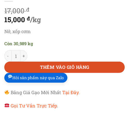
17,000
đ
Giá
15,000
đ
/kg
gốc
Giá
Nở, xốp cơm
là:
hiện
Còn 30,989 kg
17,000 đ.
tại
GẠO 108
số lượng
là:
15,000 đ.
THÊM VÀO GIỎ HÀNG
Hỏi sản phẩm này qua Zalo
Bảng Giá Gạo Mới Nhất
Tại Đây
.
Gọi Tư Vấn Trực Tiếp
.