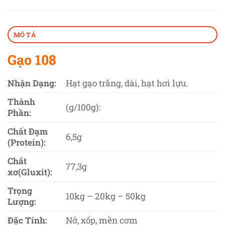
MÔ TẢ
Gạo 108
Nhận Dạng:
Hạt gạo trắng, dài, hạt hơi lựu.
Thành
(g/100g):
Phần:
Chất Đạm
6,5g
(Protein):
Chất
77,3g
xơ(Gluxit):
Trọng
10kg – 20kg – 50kg
Lượng:
Đặc Tính:
Nở, xốp, mền cơm