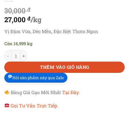
30,000
đ
Giá
27,000
đ
/kg
gốc
Giá
Vị Đậm Vừa, Dẻo Mền, Đặc Biệt Thơm Ngon
là:
hiện
Còn 16,999 kg
30,000 đ.
tại
GẠO ĐÀI LOAN
số lượng
là:
27,000 đ.
THÊM VÀO GIỎ HÀNG
Hỏi sản phẩm này qua Zalo
Bảng Giá Gạo Mới Nhất
Tại Đây
.
Gọi Tư Vấn Trực Tiếp
.