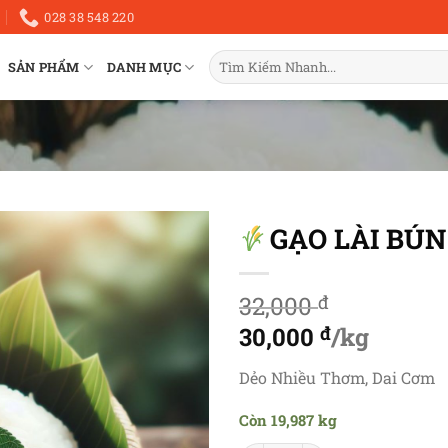
028 38 548 220
Tìm
SẢN PHẨM
DANH MỤC
kiếm:
GẠO LÀI BÚN
32,000
đ
Giá
30,000
đ
/kg
gốc
Giá
Dẻo Nhiều Thơm, Dai Cơm
là:
hiện
Còn 19,987 kg
32,000 đ.
tại