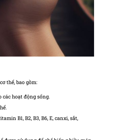
cơ thể, bao gồm:
o các hoạt động sống.
hể.
in B1, B2, B3, B6, E, canxi, sắt,