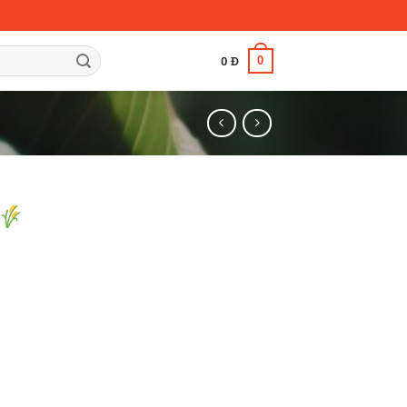
0
0
Đ