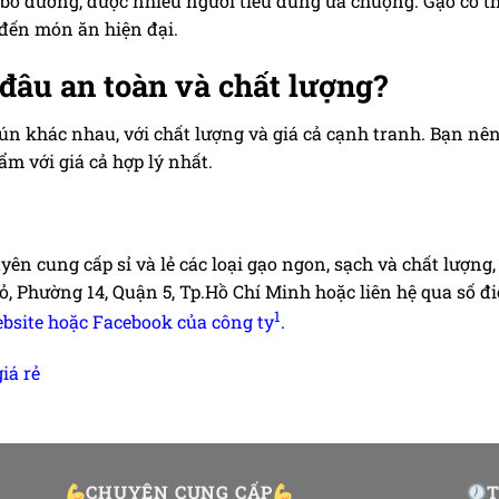
 bổ dưỡng, được nhiều người tiêu dùng ưa chuộng. Gạo có 
đến món ăn hiện đại.
đâu an toàn và chất lượng?
 Bún khác nhau, với chất lượng và giá cả cạnh tranh. Bạn n
m với giá cả hợp lý nhất.
ên cung cấp sỉ và lẻ các loại gạo ngon, sạch và chất lượng,
ỏ, Phường 14, Quận 5, Tp.Hồ Chí Minh hoặc liên hệ qua số đi
1
ebsite hoặc Facebook của công ty
.
iá rẻ
CHUYÊN CUNG CẤP