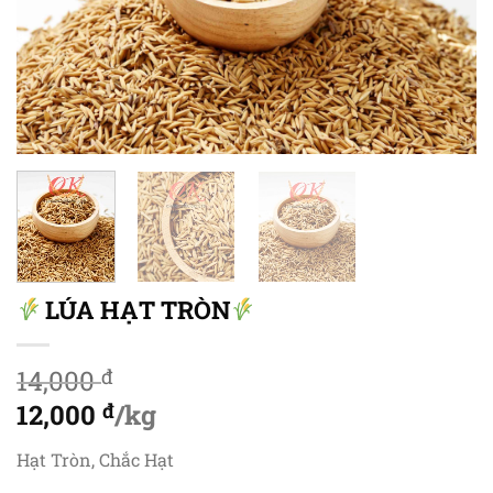
LÚA HẠT TRÒN
14,000
đ
Giá
12,000
đ
/kg
gốc
Giá
Hạt Tròn, Chắc Hạt
là:
hiện