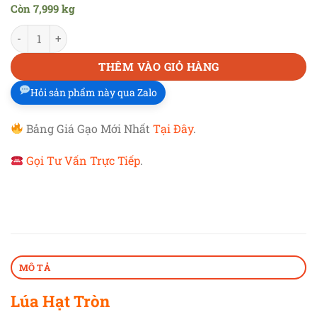
Còn 7,999 kg
14,000 đ.
tại
LÚA HẠT TRÒN
số lượng
là:
12,000 đ.
THÊM VÀO GIỎ HÀNG
Hỏi sản phẩm này qua Zalo
Bảng Giá Gạo Mới Nhất
Tại Đây
.
Gọi Tư Vấn Trực Tiếp
.
MÔ TẢ
Lúa Hạt Tròn