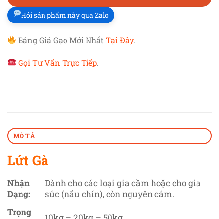
Hỏi sản phẩm này qua Zalo
Bảng Giá Gạo Mới Nhất
Tại Đây
.
Gọi Tư Vấn Trực Tiếp
.
MÔ TẢ
Lứt Gà
Nhận
Dành cho các loại gia cầm hoặc cho gia
Dạng:
súc (nấu chín), còn nguyên cám.
Trọng
10kg – 20kg – 50kg