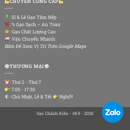
CHUYÊN CUNG CẤP
:
Sỉ & Lẻ Gạo Tấm Nếp
: % Gạo Sạch – An Toàn
: Gạo Chất Lượng Cao
: Vận Chuyển Nhanh
Bấm Để Xem Vị Trí Trên Google Maps
THƯƠNG MẠI
: Thứ 2 - Thứ 7
: 7:00 - 17:30
: Chủ Nhật, Lễ & Tết
Nghỉ!!!
Gạo Chánh Kiều - v8.9 - 2026