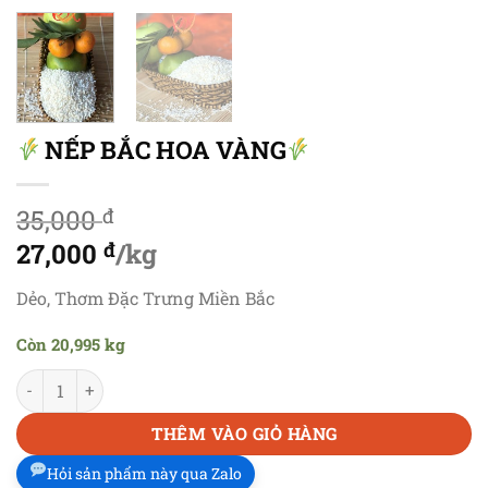
NẾP BẮC HOA VÀNG
35,000
đ
Giá
27,000
đ
/kg
gốc
Giá
Dẻo, Thơm Đặc Trưng Miền Bắc
là:
hiện
Còn 20,995 kg
35,000 đ.
tại
NẾP BẮC HOA VÀNG
số lượng
là:
27,000 đ.
THÊM VÀO GIỎ HÀNG
Hỏi sản phẩm này qua Zalo