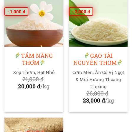
20,000 đ.
16,000 đ.
- 1,000 đ
- 3,000 đ
TẤM NÀNG
GẠO TÀI
THƠM
NGUYÊN THƠM
Xốp Thơm, Hạt Nhỏ
Cơm Mền, Ăn Có Vị Ngọt
21,000
đ
& Mùi Hương Thoang
Giá
20,000
đ
/kg
Thoảng
gốc
Giá
26,000
đ
là:
hiện
Giá
23,000
đ
/kg
21,000 đ.
tại
gốc
Giá
là:
là:
hiện
20,000 đ.
26,000 đ.
tại
là: