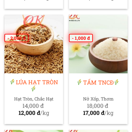
gốc
Giá
gốc
Giá
là:
hiện
là:
hiện
18,000 đ.
tại
21,000 đ.
tại
là:
là:
16,000 đ.
20,000 đ.
- 2,000 đ
- 1,000 đ
LÚA HẠT TRÒN
TẤM TNCĐ
Hạt Tròn, Chắc Hạt
Nở Xốp, Thơm
14,000
đ
18,000
đ
Giá
Giá
12,000
đ
/kg
17,000
đ
/kg
gốc
Giá
gốc
Giá
là:
hiện
là:
hiện