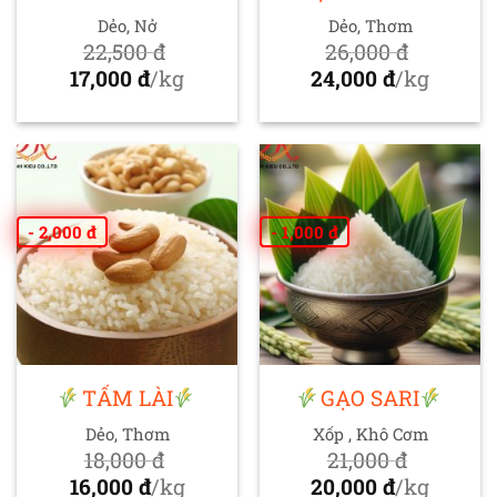
Dẻo, Nở
Dẻo, Thơm
22,500
đ
26,000
đ
Giá
Giá
17,000
đ
/kg
24,000
đ
/kg
gốc
Giá
gốc
Giá
là:
hiện
là:
hiện
22,500 đ.
tại
26,000 đ.
tại
là:
là:
17,000 đ.
24,000 đ.
- 2,000 đ
- 1,000 đ
TẤM LÀI
GẠO SARI
Dẻo, Thơm
Xốp , Khô Cơm
18,000
đ
21,000
đ
Giá
Giá
16,000
đ
/kg
20,000
đ
/kg