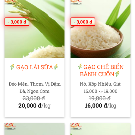
14,000 đ.
tại
18,000 đ.
tại
là:
là:
12,000 đ.
17,000 đ.
- 3,000 đ
- 3,000 đ
GẠO CHẾ BIẾN
GẠO LÀI SỮA
BÁNH CUỐN
Dẻo Mền, Thơm, Vị Đậm
Nở, Xốp Nhiều, Giá:
Đà, Ngon Cơm
16.000 -> 19.000
23,000
đ
19,000
đ
Giá
Giá
20,000
đ
/kg
16,000
đ
/kg
gốc
Giá
gốc
Giá
là:
hiện
là:
hiện
23,000 đ.
tại
19,000 đ.
tại
là:
là: